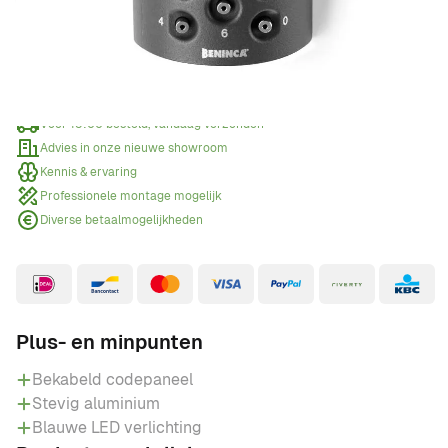
Offerte aanvragen
Wanneer een offerte aanvragen?
Voor 15:00 besteld, vandaag verzonden
Advies in onze nieuwe showroom
Kennis & ervaring
Professionele montage mogelijk
Diverse betaalmogelijkheden
Plus- en minpunten
Bekabeld codepaneel
Stevig aluminium
Blauwe LED verlichting