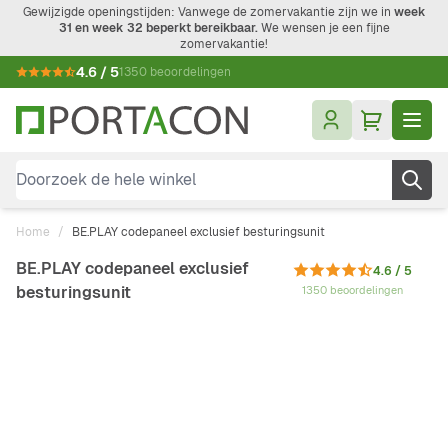
Ga naar de inhoud
Gewijzigde openingstijden: Vanwege de zomervakantie zijn we in
week
31 en week 32 beperkt bereikbaar.
We wensen je een fijne
zomervakantie!
4.6 / 5
1350 beoordelingen
Doorzoek de hele winkel
Home
/
BE.PLAY codepaneel exclusief besturingsunit
BE.PLAY codepaneel exclusief
4.6 / 5
besturingsunit
1350 beoordelingen