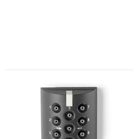
Direct leverbaar
9670013
Productgroep E
€ 148,83
Incl. BTW
Aantal