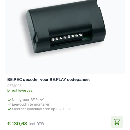
BE.REC decoder voor BE.PLAY codepaneel
9673028
Direct leverbaar
Nodig voor BE.PLAY
Eenvoudig te monteren
Meerder codeklavieren op 1 BE.REC
€ 130,68
In Wi