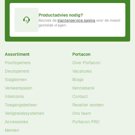
Productadvies nodig?
Bezoek de
klantenservice pagina
voor de meest
gestelde vragen.
Assortiment
Portacon
Poortopeners
Over Portacon
Deuropeners
Vacatures
Slagbomen
Blogs
Verkeerspalen
Kennisbank
Intercoms
Contact
Toegangsbeheer
Reseller worden
Veiligheidssystemen
Ons team
Accessoires
Portacon PRO
Merken