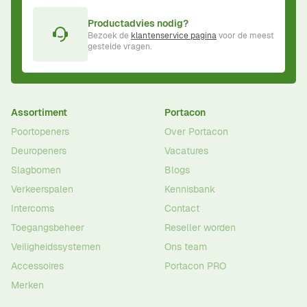
Productadvies nodig?
Bezoek de
klantenservice pagina
voor de meest
gestelde vragen.
Assortiment
Portacon
Poortopeners
Over Portacon
Deuropeners
Vacatures
Slagbomen
Blogs
Verkeerspalen
Kennisbank
Intercoms
Contact
Toegangsbeheer
Reseller worden
Veiligheidssystemen
Ons team
Accessoires
Portacon PRO
Merken