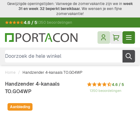
Ga naar de inhoud
Gewijzigde openingstijden: Vanwege de zomervakantie zijn we in
week
31 en week 32 beperkt bereikbaar.
We wensen je een fijne
zomervakantie!
4.6 / 5
1350 beoordelingen
Doorzoek de hele winkel
Home
/
Handzender 4-kanaals TO.GO4WP
Handzender 4-kanaals
4.6 / 5
TO.GO4WP
1350 beoordelingen
Aanbieding