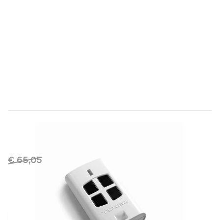
Direct leverbaar
9863068
Productgroep E
€ 65,05
€ 59,00
Incl. BTW
Aantal