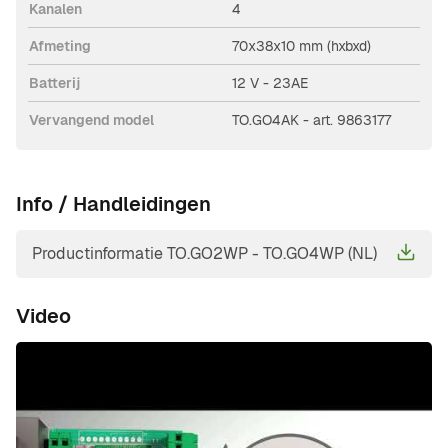
Kanalen
4
Afmeting
70x38x10 mm (hxbxd)
Batterij
12 V - 23AE
Vervangend model
TO.GO4AK - art. 9863177
Info / Handleidingen
Productinformatie TO.GO2WP - TO.GO4WP (NL)
Video