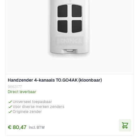
Handzender 4-kanaals TO.GO4AK (kloonbaar)
9863177
Direct leverbaar
Universeel toepasbaar
Voor diverse merken zenders
Originele zender
€ 80,47
In Wi