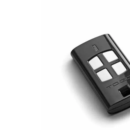
Plus- en minpunten
Oud type BENINCA zender
433 Mhz rolling code
Vervanger TO.GO4VA
Oud model, vervangend type TO.GO4VA
Productomschrijving
Bestel hier het vervangende type:
TO.GO4VA
Robuuste 433,92 Mhz BENINCA handzender met een unie
zender is niet meer leverbaar, de vervangende zender
volledig compatibel met de TO.GO4WV en eenvoudig aa
Info / Handleidingen