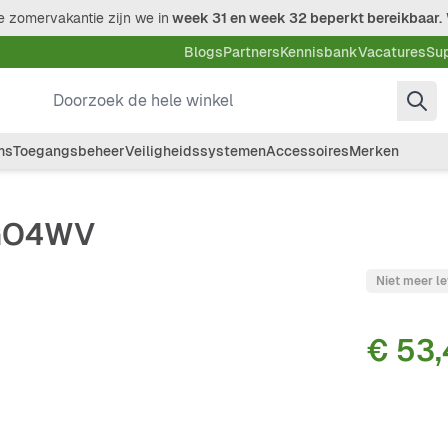
 zomervakantie zijn we in
week 31 en week 32 beperkt bereikbaar.
Blogs
Partners
Kennisbank
Vacatures
Su
Doorzoek de hele winkel
ms
Toegangsbeheer
Veiligheidssystemen
Accessoires
Merken
.GO4WV
Niet meer l
€ 53