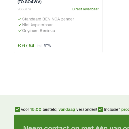
(TO.GO4WV)
9863174
Direct leverbaar
Standaard BENINCA zender
Niet kopieerbaar
Origineel Beninca
€ 67,64
Voor
15:00
besteld,
vandaag
verzonden!
Inclusief
pro
Neem contact op met één van 