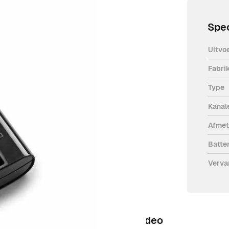
Spec
Uitvo
Fabri
Type
Kanal
ke veilige rolling code. Dit type
 is de
TO.GO4VA
. Deze zender is
Afmet
n te leren.
Batter
Verva
Video