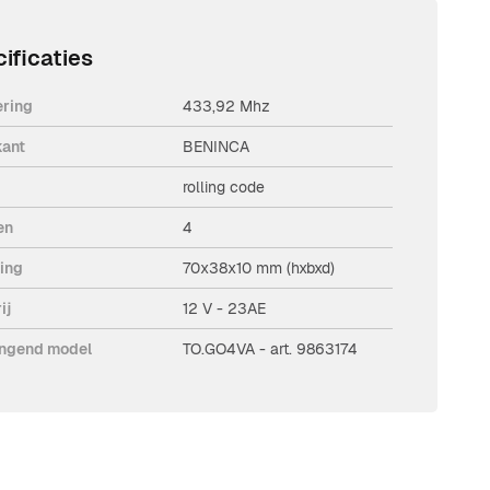
ificaties
ering
433,92 Mhz
kant
BENINCA
rolling code
en
4
ing
70x38x10 mm (hxbxd)
ij
12 V - 23AE
ngend model
TO.GO4VA - art. 9863174