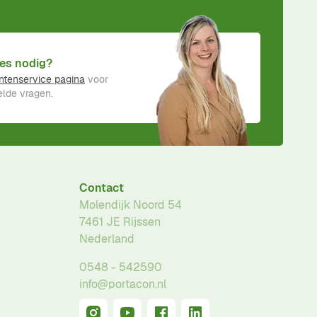
es nodig?
ntenservice pagina
voor
lde vragen.
Contact
Molendijk Noord 54
7461 JE
Rijssen
Nederland
0548 - 542590
info@portacon.nl