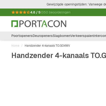
Ga naar de inhoud
Gewijzigde openingstijden: Vanwege de
4.6 / 5
1350 beoordelingen
Poortopeners
Deuropeners
Slagbomen
Verkeerspalen
Interco
Home
/
Handzender 4-kanaals TO.GO4WV
Handzender 4-kanaals TO