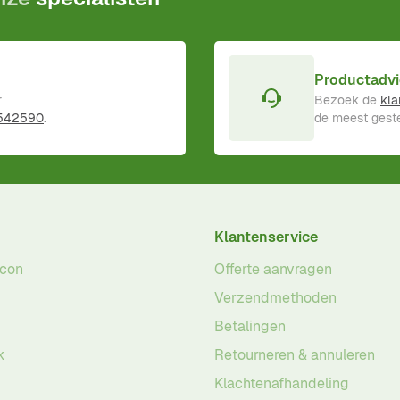
Productadvi
r
Bezoek de
kla
 542590
.
de meest geste
Klantenservice
acon
Offerte aanvragen
Verzendmethoden
Betalingen
k
Retourneren & annuleren
Klachtenafhandeling