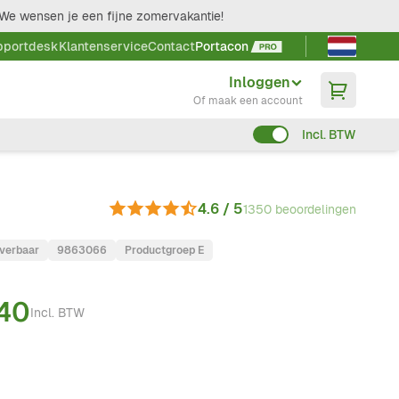
We wensen je een fijne zomervakantie!
Taal kieze
pportdesk
Klantenservice
Contact
Portacon
Inloggen
Of maak een account
Incl. BTW
4.6 / 5
1350 beoordelingen
everbaar
9863066
Productgroep E
,40
Incl. BTW