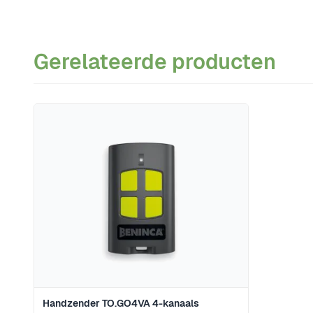
Gerelateerde producten
Navigeren door de elementen van de carrousel is mogeli
Druk om carrousel over te slaan
Handzender TO.GO4VA 4-kanaals