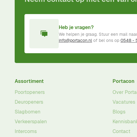
Heb je vragen?
We helpen je graag. Stuur een mail naa
info@portacon.nl
of bel ons op
0548 -
Assortiment
Portacon
Poortopeners
Over Port
Deuropeners
Vacatures
Slagbomen
Blogs
Verkeerspalen
Kennisban
Intercoms
Contact