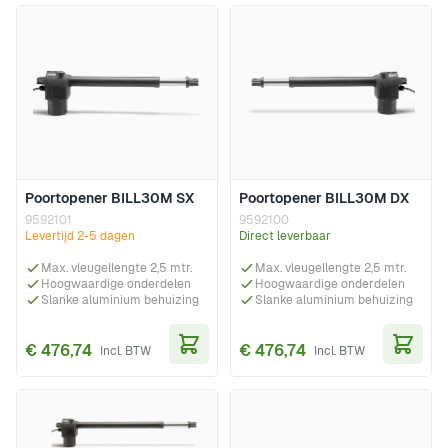
Poortopener BILL30M SX
Poortopener BILL30M DX
9592101
9592100
Levertijd 2-5 dagen
Direct leverbaar
Max. vleugellengte 2,5 mtr.
Max. vleugellengte 2,5 mtr.
Hoogwaardige onderdelen
Hoogwaardige onderdelen
Slanke aluminium behuizing
Slanke aluminium behuizing
€ 476,74
€ 476,74
In Winkelwagen
In Wi