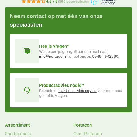
4.6 / 5
1350 beoordelingen
Neem contact op met één van onze
specialisten
Heb je vragen?
We helpen je graag. Stuur een mail naar
info@portacon.nl
of bel ons op
0548 - 542590
.
Productadvies nodig?
Bezoek de
klantenservice pagina
voor de meest
gestelde vragen.
Assortiment
Portacon
Poortopeners
Over Portacon