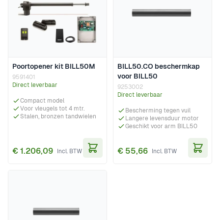
Poortopener kit BILL50M
BILL50.CO beschermkap
voor BILL50
9591401
Direct leverbaar
9253002
Direct leverbaar
Compact model
Voor vleugels tot 4 mtr.
Bescherming tegen vuil
Stalen, bronzen tandwielen
Langere levensduur motor
Geschikt voor arm BILL50
€ 1.206,09
€ 55,66
In Winkelwagen
In Wi