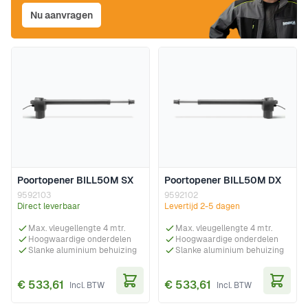
Nu aanvragen
Poortopener BILL50M SX
Poortopener BILL50M DX
9592103
9592102
Direct leverbaar
Levertijd 2-5 dagen
Max. vleugellengte 4 mtr.
Max. vleugellengte 4 mtr.
Hoogwaardige onderdelen
Hoogwaardige onderdelen
Slanke aluminium behuizing
Slanke aluminium behuizing
€ 533,61
€ 533,61
In Winkelwagen
In Wi