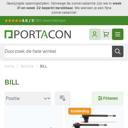
Ga naar de inhoud
Gewijzigde openingstijden: Vanwege de zomervakantie zijn we in
week
31 en week 32 beperkt bereikbaar.
We wensen je een fijne
zomervakantie!
4.6 / 5
1350 beoordelingen
Doorzoek de hele winkel
Home
/
Beninca
/
BILL
BILL
Doorgaan naar productlijst
Filteren
Aanbieding