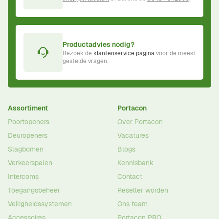
Productadvies nodig?
Bezoek de
klantenservice pagina
voor de meest
gestelde vragen.
Assortiment
Portacon
Poortopeners
Over Portacon
Deuropeners
Vacatures
Slagbomen
Blogs
Verkeerspalen
Kennisbank
Intercoms
Contact
Toegangsbeheer
Reseller worden
Veiligheidssystemen
Ons team
Accessoires
Portacon PRO