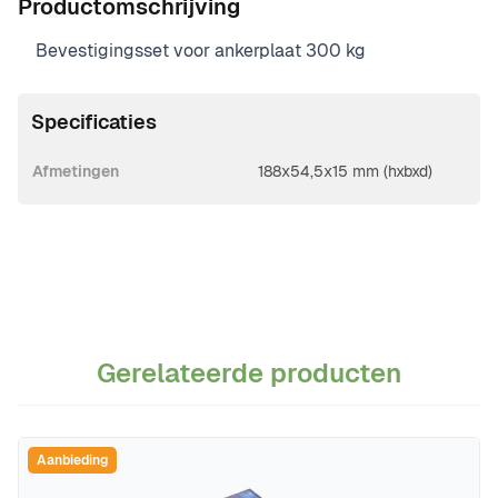
Productomschrijving
Bevestigingsset voor ankerplaat 300 kg
Specificaties
Afmetingen
188x54,5x15 mm (hxbxd)
Gerelateerde producten
Navigeren door de elementen van de carrousel is mogelijk m
Druk om carrousel over te slaan
Druk op om naar carrouselnavigatie te gaan
Aanbieding