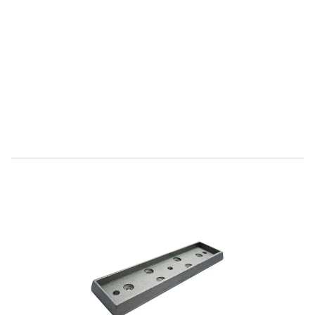
Direct leverbaar
C516006
Productgroep D
€ 48,64
Incl. BTW
Aantal