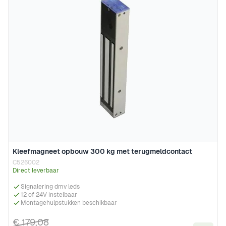
Kleefmagneet opbouw 300 kg met terugmeldcontact
C526002
Direct leverbaar
Signalering dmv leds
12 of 24V instelbaar
Montagehulpstukken beschikbaar
€ 179,08