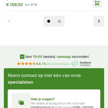
€ 158,00
In Wi
Voor
15:00
besteld,
vandaag
verzonden!
4.6 / 5
1350 beoordelingen
Neem contact op met één van onze
specialisten
Heb je vragen?
We helpen je graag. Stuur een mail naar
info@portacon.nl
of bel ons op
0548 - 542590
.