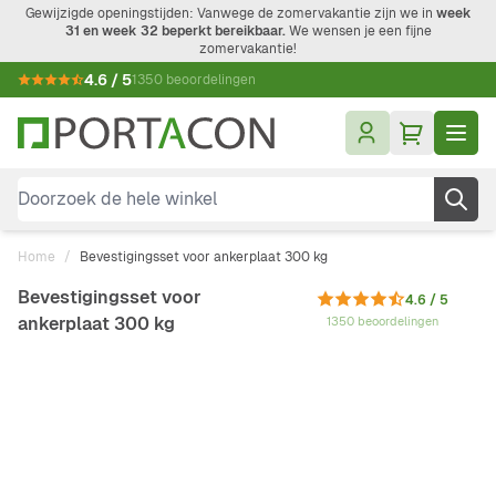
Ga naar de inhoud
Gewijzigde openingstijden: Vanwege de zomervakantie zijn we in
week
31 en week 32 beperkt bereikbaar.
We wensen je een fijne
zomervakantie!
4.6 / 5
1350 beoordelingen
Doorzoek de hele winkel
Home
/
Bevestigingsset voor ankerplaat 300 kg
Bevestigingsset voor
4.6 / 5
ankerplaat 300 kg
1350 beoordelingen