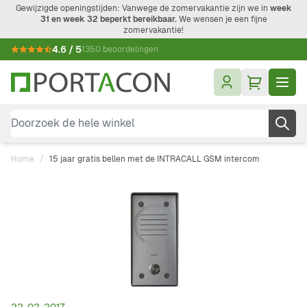
Ga naar de inhoud
Gewijzigde openingstijden: Vanwege de zomervakantie zijn we in
week
31 en week 32 beperkt bereikbaar.
We wensen je een fijne
zomervakantie!
4.6 / 5
1350 beoordelingen
Doorzoek de hele winkel
Home
/
15 jaar gratis bellen met de INTRACALL GSM intercom