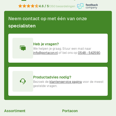
4.6 / 5
1350 beoordelingen
Neem contact op met één van onze
specialisten
Heb je vragen?
We helpen je graag. Stuur een mail naar
info@portacon.nl
of bel ons op
0548 - 542590
.
Productadvies nodig?
Bezoek de
klantenservice pagina
voor de meest
gestelde vragen.
Assortiment
Portacon