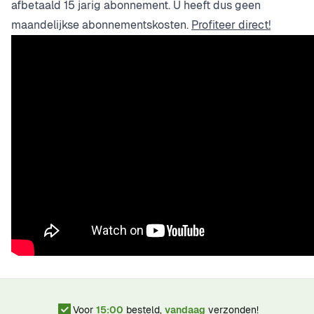
afbetaald 15 jarig abonnement. U heeft dus geen
maandelijkse abonnementskosten.
Profiteer direct!
Voor
15:00
besteld,
vandaag
verzonden!