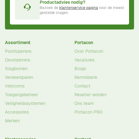
Productadvies nodig?
Bezoek de
klantenservice pagina
voor de meest
gestelde vragen.
Assortiment
Portacon
Poortopeners
Over Portacon
Deuropeners
Vacatures
Slagbomen
Blogs
Verkeerspalen
Kennisbank
Intercoms
Contact
Toegangsbeheer
Reseller worden
Veiligheidssystemen
Ons team
Accessoires
Portacon PRO
Merken