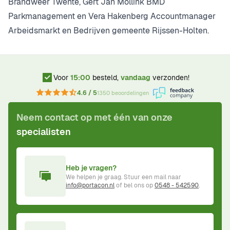
Brandweer Twente, Gert Jan Mollink BMD
Parkmanagement en Vera Hakenberg Accountmanager
Arbeidsmarkt en Bedrijven gemeente Rijssen-Holten.
Voor
15:00
besteld,
vandaag
verzonden!
4.6 / 5
1350 beoordelingen
Neem contact op met één van onze
specialisten
Heb je vragen?
We helpen je graag. Stuur een mail naar
info@portacon.nl
of bel ons op
0548 - 542590
.