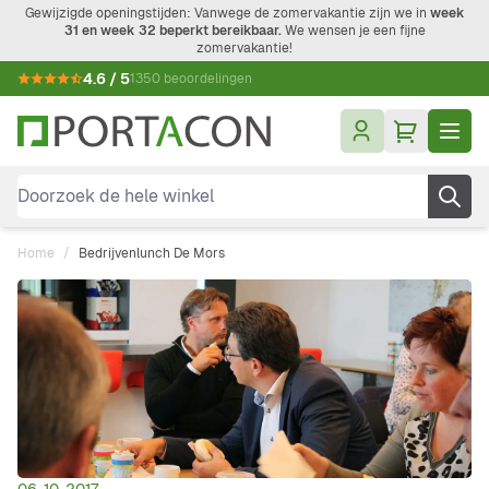
Ga naar de inhoud
Gewijzigde openingstijden: Vanwege de zomervakantie zijn we in
week
31 en week 32 beperkt bereikbaar.
We wensen je een fijne
zomervakantie!
4.6 / 5
1350 beoordelingen
Doorzoek de hele winkel
Home
/
Bedrijvenlunch De Mors