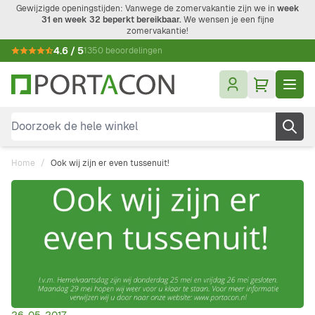
Ga naar de inhoud
Gewijzigde openingstijden: Vanwege de zomervakantie zijn we in
week
31 en week 32 beperkt bereikbaar.
We wensen je een fijne
zomervakantie!
4.6 / 5
1350 beoordelingen
Doorzoek de hele winkel
Home
/
Ook wij zijn er even tussenuit!