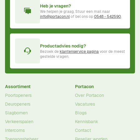
Heb je vragen?
We helpen je graag. Stuur een mail naar
info@portacon.nl
of bel ons op
0548 - 542590
.
Productadvies nodig?
Bezoek de
klantenservice pagina
voor de meest
gestelde vragen.
Assortiment
Portacon
Poortopeners
Over Portacon
Deuropeners
Vacatures
Slagbomen
Blogs
Verkeerspalen
Kennisbank
Intercoms
Contact
Toegangsbeheer
Reseller worden