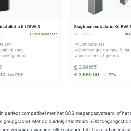
nstallatie Kit DIVA.3
Slagboominstallatie Kit EVA.
-K
Direct leverbaar
9083120-K
Dire
e set
Complete set
uittijd: 1 sec.
Boomlengte tot max. 5 mtr.
ensief gebruik
Voor intensief gebruik
9
€ 3.881,85
,00
€ 3.689,00
jn perfect compatibel met het SOS toegangssysteem, of het n
n geüpgraded. Met de duidelijk zichtbare SOS toegangsstic
nen verkrijgen wanneer elke seconde telt. Onze adviseurs sta