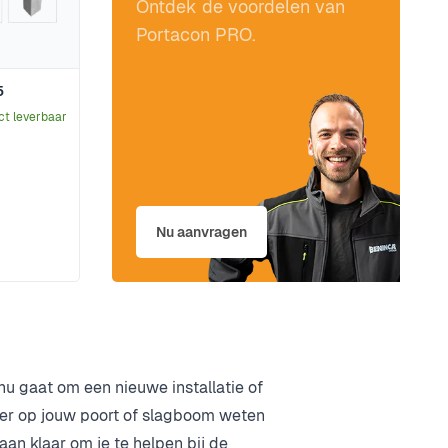
Ontdek de voordelen van
Portacon PRO.
5
ct leverbaar
Nu aanvragen
u gaat om een nieuwe installatie of
ker op jouw poort of slagboom weten
an klaar om je te helpen bij de