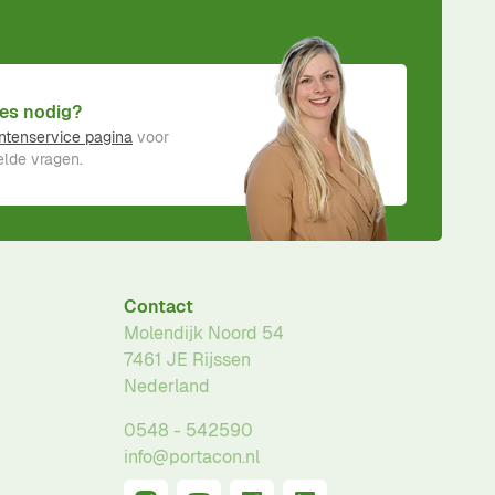
es nodig?
ntenservice pagina
voor
lde vragen.
Contact
Molendijk Noord 54
7461 JE
Rijssen
Nederland
0548 - 542590
info@portacon.nl