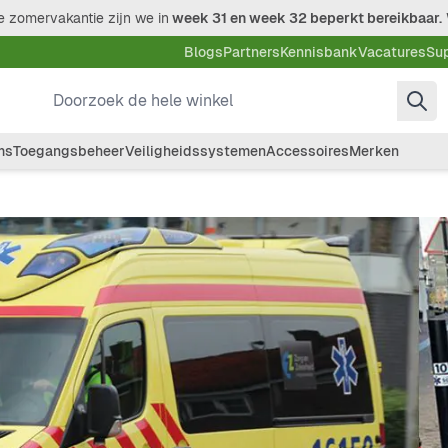
 zomervakantie zijn we in
week 31 en week 32 beperkt bereikbaar.
Blogs
Partners
Kennisbank
Vacatures
Su
Doorzoek de hele winkel
ms
Toegangsbeheer
Veiligheidssystemen
Accessoires
Merken