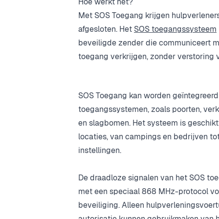
Hoe werkt het?
Met SOS Toegang krijgen hulpverleners 
afgesloten. Het
SOS toegangssysteem
beveiligde zender die communiceert m
toegang verkrijgen, zonder verstoring 
SOS Toegang kan worden geïntegreerd
toegangssystemen, zoals poorten,
verk
en
slagbomen
. Het systeem is geschikt
locaties, van campings en bedrijven t
instellingen.
De draadloze signalen van het SOS t
met een speciaal 868 MHz-protocol v
beveiliging. Alleen hulpverleningsvoert
autorisatie kunnen gebruikmaken van 