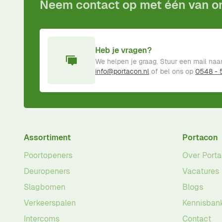
Neem contact op met één van 
Heb je vragen?
We helpen je graag. Stuur een mail naa
info@portacon.nl
of bel ons op
0548 -
Assortiment
Portacon
Poortopeners
Over Port
Deuropeners
Vacatures
Slagbomen
Blogs
Verkeerspalen
Kennisban
Intercoms
Contact