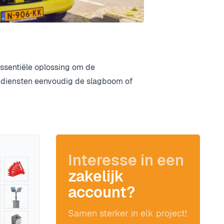
ssentiële oplossing om de
lpdiensten eenvoudig de slagboom of
Interesse in een
zakelijk
account?
Samen sterker in elk project!