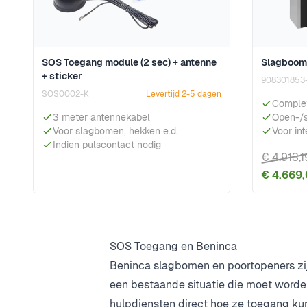
SOS Toegang module (2 sec) + antenne
Slagboomi
+ sticker
908301853
SOS0002-K
Levertijd 2-5 dagen
Complet
3 meter antennekabel
Open-/sl
Voor slagbomen, hekken e.d.
Voor int
Indien pulscontact nodig
€ 4.913,1
€ 4.669
SOS Toegang en Beninca
Beninca slagbomen en
poortopeners
zi
een bestaande situatie die moet worde
hulpdiensten direct hoe ze toegang kun