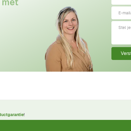
 met
Vers
ductgarantie
!