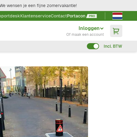
We wensen je een fijne zomervakantie!
Taal kieze
pportdesk
Klantenservice
Contact
Portacon
Inloggen
Of maak een account
Incl. BTW