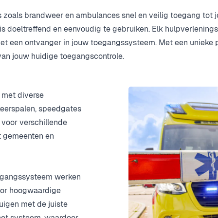
zoals brandweer en ambulances snel en veilig toegang tot jou
is doeltreffend en eenvoudig te gebruiken. Elk hulpverlenings
et een ontvanger in jouw toegangssysteem. Met een unieke 
van jouw huidige toegangscontrole.
 met diverse
eerspalen
, speedgates
 voor verschillende
ot gemeenten en
oegangssysteem werken
oor hoogwaardige
uigen met de juiste
het systeem, waardoor