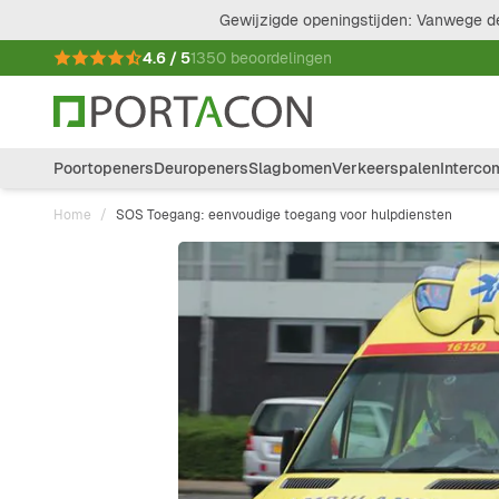
Ga naar de inhoud
Gewijzigde openingstijden: Vanwege de
4.6 / 5
1350 beoordelingen
Poortopeners
Deuropeners
Slagbomen
Verkeerspalen
Interco
Home
/
SOS Toegang: eenvoudige toegang voor hulpdiensten