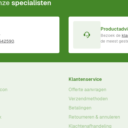
onze
specialisten
Productadvi
r
Bezoek de
kla
 542590
.
de meest geste
Klantenservice
acon
Offerte aanvragen
Verzendmethoden
Betalingen
k
Retourneren & annuleren
Klachtenafhandeling