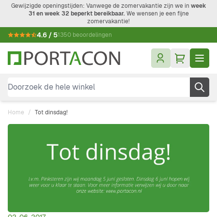
Ga naar de inhoud
Gewijzigde openingstijden: Vanwege de zomervakantie zijn we in
week
31 en week 32 beperkt bereikbaar.
We wensen je een fijne
zomervakantie!
4.6 / 5
1350 beoordelingen
Doorzoek de hele winkel
Home
/
Tot dinsdag!