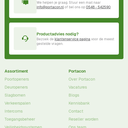
We helpen je graag. Stuur een mail naar
info@portacon.nl
of bel ons op
0548 - 542590
.
Productadvies nodig?
Bezoek de
klantenservice pagina
voor de meest
gestelde vragen.
Assortiment
Portacon
Poortopeners
Over Portacon
Deuropeners
Vacatures
Slagbomen
Blogs
Verkeerspalen
Kennisbank
Intercoms
Contact
Toegangsbeheer
Reseller worden
Veiligheidssystemen
Ons team