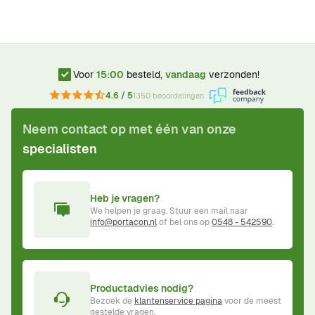
Voor
15:00
besteld,
vandaag
verzonden!
4.6 / 5
1350 beoordelingen
Neem contact op met één van onze
specialisten
Heb je vragen?
We helpen je graag. Stuur een mail naar
info@portacon.nl
of bel ons op
0548 - 542590
.
Productadvies nodig?
Bezoek de
klantenservice pagina
voor de meest
gestelde vragen.