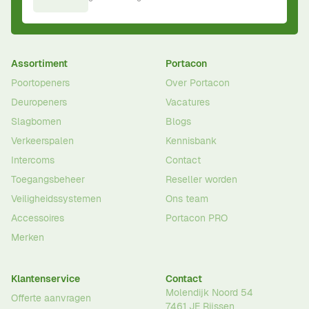
Assortiment
Portacon
Poortopeners
Over Portacon
Deuropeners
Vacatures
Slagbomen
Blogs
Verkeerspalen
Kennisbank
Intercoms
Contact
Toegangsbeheer
Reseller worden
Veiligheidssystemen
Ons team
Accessoires
Portacon PRO
Merken
Klantenservice
Contact
Molendijk Noord 54
Offerte aanvragen
7461 JE
Rijssen