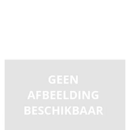
Direct leverbaar
C103011
Productgroep D
€ 381,15
Incl. BTW
Aantal