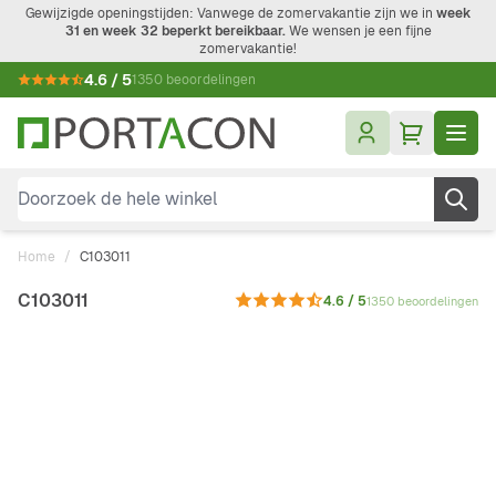
Ga naar de inhoud
Gewijzigde openingstijden: Vanwege de zomervakantie zijn we in
week
31 en week 32 beperkt bereikbaar.
We wensen je een fijne
zomervakantie!
4.6 / 5
1350 beoordelingen
Doorzoek de hele winkel
Home
/
C103011
C103011
4.6 / 5
1350 beoordelingen