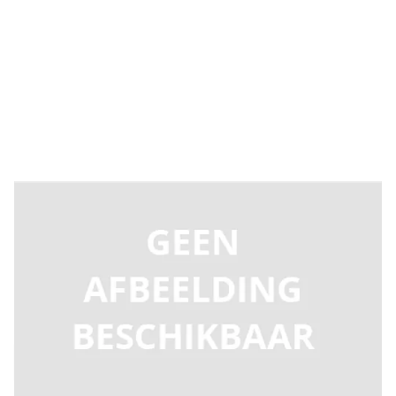
Levertijd 2-5 dagen
C103097
Productgroep D
€ 110,11
Incl. BTW
Aantal