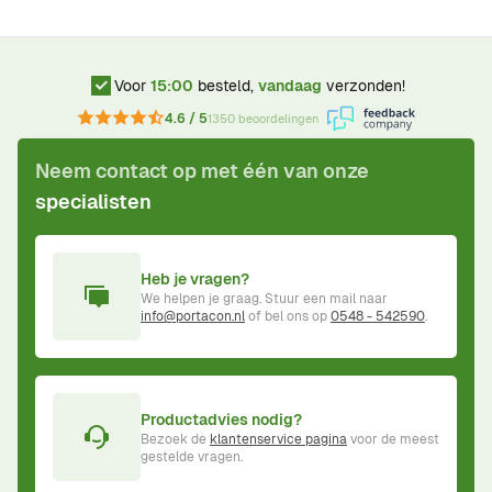
Voor
15:00
besteld,
vandaag
verzonden!
4.6 / 5
1350 beoordelingen
Neem contact op met één van onze
specialisten
Heb je vragen?
We helpen je graag. Stuur een mail naar
info@portacon.nl
of bel ons op
0548 - 542590
.
Productadvies nodig?
Bezoek de
klantenservice pagina
voor de meest
gestelde vragen.