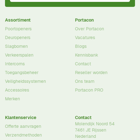
Assortiment
Portacon
Poortopeners
Over Portacon
Deuropeners
Vacatures
Slagbomen
Blogs
Verkeerspalen
Kennisbank
Intercoms
Contact
Toegangsbeheer
Reseller worden
Veiligheidssystemen
Ons team
Accessoires
Portacon PRO
Merken
Klantenservice
Contact
Molendijk Noord 54
Offerte aanvragen
7461 JE
Rijssen
Verzendmethoden
Nederland