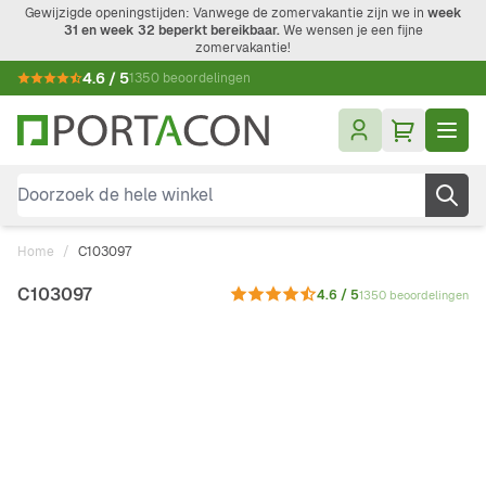
Ga naar de inhoud
Gewijzigde openingstijden: Vanwege de zomervakantie zijn we in
week
31 en week 32 beperkt bereikbaar.
We wensen je een fijne
zomervakantie!
4.6 / 5
1350 beoordelingen
Doorzoek de hele winkel
Home
/
C103097
C103097
4.6 / 5
1350 beoordelingen