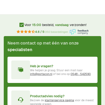
Voor
15:00
besteld,
vandaag
verzonden!
4.6 / 5
1350 beoordelingen
Neem contact op met één van onze
specialisten
Heb je vragen?
We helpen je graag. Stuur een mail naar
info@portacon.nl
of bel ons op
0548 - 542590
.
Productadvies nodig?
Bezoek de
klantenservice pagina
voor de meest
gestelde vragen.