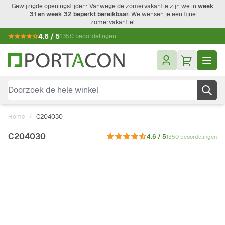
Ga naar de inhoud
Gewijzigde openingstijden: Vanwege de zomervakantie zijn we in
week
31 en week 32 beperkt bereikbaar.
We wensen je een fijne
zomervakantie!
4.6 / 5
1350 beoordelingen
Doorzoek de hele winkel
Home
/
C204030
C204030
4.6 / 5
1350 beoordelingen