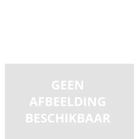
Levertijd 2-5 dagen
C204030
Productgroep D
€ 286,77
Incl. BTW
Aantal