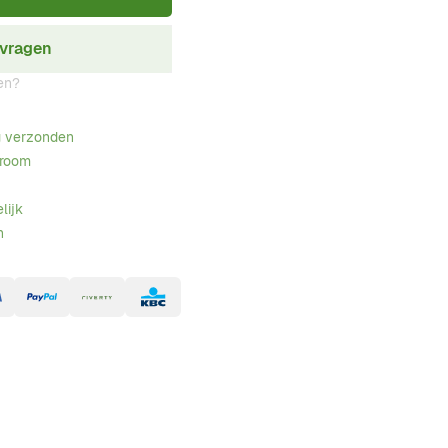
nvragen
en?
g verzonden
wroom
lijk
n