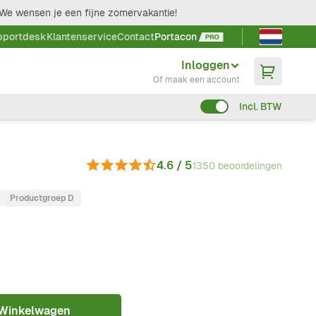
We wensen je een fijne zomervakantie!
Taal kieze
pportdesk
Klantenservice
Contact
Portacon
Inloggen
Of maak een account
Incl. BTW
4.6 / 5
1350 beoordelingen
Productgroep D
 Winkelwagen