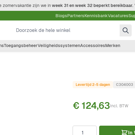
 zomervakantie zijn we in
week 31 en week 32 beperkt bereikbaar.
Blogs
Partners
Kennisbank
Vacatures
Su
Doorzoek de hele winkel
ms
Toegangsbeheer
Veiligheidssystemen
Accessoires
Merken
Levertijd 2-5 dagen
C304003
€ 124,63
Incl. BTW
Aantal
In