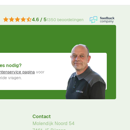
4.6 / 5
1350 beoordelingen
es nodig?
ntenservice pagina
voor
lde vragen.
Contact
Molendijk Noord 54