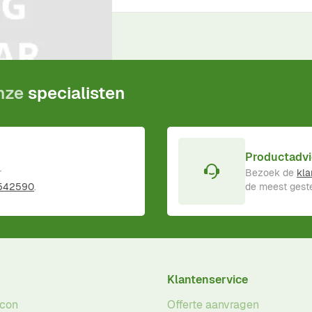
ductgarantie
!
onze
specialisten
Productadvi
r
Bezoek de
kla
 542590
.
de meest geste
Klantenservice
acon
Offerte aanvragen