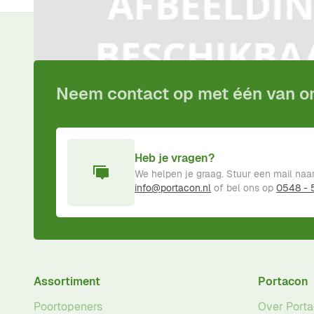
Voor
15:00
besteld,
vandaag
verzonden!
Inclusief
pro
Neem contact op met één van 
Heb je vragen?
We helpen je graag. Stuur een mail naa
info@portacon.nl
of bel ons op
0548 -
Assortiment
Portacon
Poortopeners
Over Port