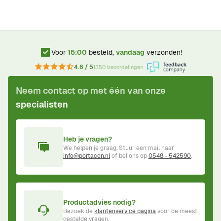
Voor
15:00
besteld,
vandaag
verzonden!
4.6 / 5
1350 beoordelingen
Neem contact op met één van onze
specialisten
Heb je vragen?
We helpen je graag. Stuur een mail naar
info@portacon.nl
of bel ons op
0548 - 542590
.
Productadvies nodig?
Bezoek de
klantenservice pagina
voor de meest
gestelde vragen.