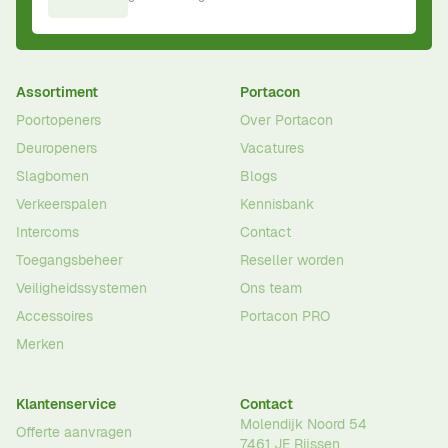
Assortiment
Portacon
Poortopeners
Over Portacon
Deuropeners
Vacatures
Slagbomen
Blogs
Verkeerspalen
Kennisbank
Intercoms
Contact
Toegangsbeheer
Reseller worden
Veiligheidssystemen
Ons team
Accessoires
Portacon PRO
Merken
Klantenservice
Contact
Molendijk Noord 54
Offerte aanvragen
7461 JE
Rijssen