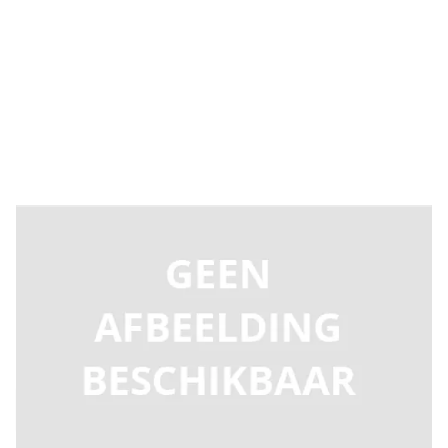
Levertijd 2-5 dagen
C526017
Productgroep D
€ 313,39
Incl. BTW
Aantal