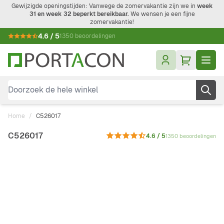
Ga naar de inhoud
Gewijzigde openingstijden: Vanwege de zomervakantie zijn we in
week
31 en week 32 beperkt bereikbaar.
We wensen je een fijne
zomervakantie!
4.6 / 5
1350 beoordelingen
Doorzoek de hele winkel
Home
/
C526017
C526017
4.6 / 5
1350 beoordelingen