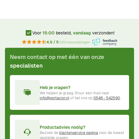
Voor
15:00
besteld,
vandaag
verzonden!
4.6 / 5
1350 beoordelingen
Neem contact op met één van onze
specialisten
Heb je vragen?
We helpen je graag. Stuur een mail naar
info@portacon.nl
of bel ons op
0548 - 542590
.
Productadvies nodig?
Bezoek de
klantenservice pagina
voor de meest
gestelde vragen.