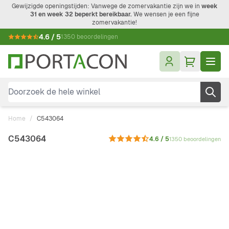
Ga naar de inhoud
Gewijzigde openingstijden: Vanwege de zomervakantie zijn we in
week
31 en week 32 beperkt bereikbaar.
We wensen je een fijne
zomervakantie!
4.6 / 5
1350 beoordelingen
Doorzoek de hele winkel
Home
/
C543064
C543064
4.6 / 5
1350 beoordelingen