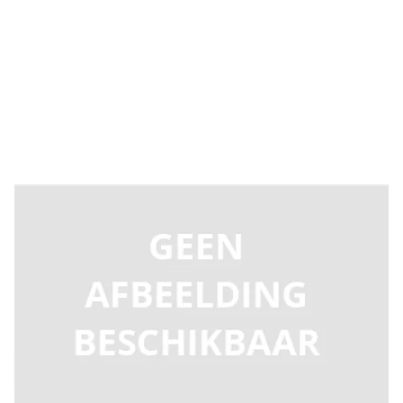
Levertijd 2-5 dagen
C543064
Productgroep D
€ 3.073,40
Incl. BTW
Aantal