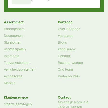
Assortiment
Portacon
Poortopeners
Over Portacon
Deuropeners
Vacatures
Slagbomen
Blogs
Verkeerspalen
Kennisbank
Intercoms
Contact
Toegangsbeheer
Reseller worden
Veiligheidssystemen
Ons team
Accessoires
Portacon PRO
Merken
Klantenservice
Contact
Molendijk Noord 54
Offerte aanvragen
7461 JE
Rijssen