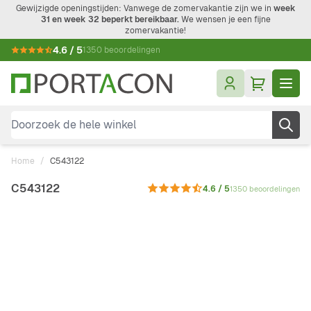
Ga naar de inhoud
Gewijzigde openingstijden: Vanwege de zomervakantie zijn we in
week
31 en week 32 beperkt bereikbaar.
We wensen je een fijne
zomervakantie!
4.6 / 5
1350 beoordelingen
Doorzoek de hele winkel
Home
/
C543122
C543122
4.6 / 5
1350 beoordelingen