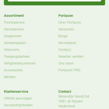
Assortiment
Portacon
Poortopeners
Over Portacon
Deuropeners
Vacatures
Slagbomen
Blogs
Verkeerspalen
Kennisbank
Intercoms
Contact
Toegangsbeheer
Reseller worden
Veiligheidssystemen
Ons team
Accessoires
Portacon PRO
Merken
Klantenservice
Contact
Molendijk Noord 54
Offerte aanvragen
7461 JE
Rijssen
Verzendmethoden
Nederland