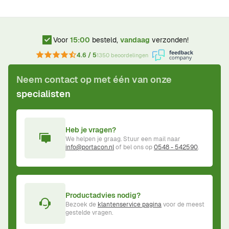
Voor
15:00
besteld,
vandaag
verzonden!
4.6 / 5
1350 beoordelingen
Neem contact op met één van onze
specialisten
Heb je vragen?
We helpen je graag. Stuur een mail naar
info@portacon.nl
of bel ons op
0548 - 542590
.
Productadvies nodig?
Bezoek de
klantenservice pagina
voor de meest
gestelde vragen.