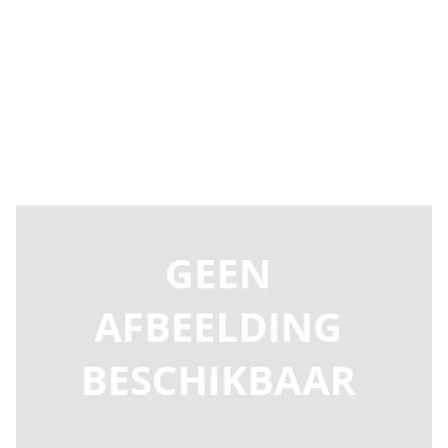
Levertijd 2-5 dagen
C543122
Productgroep D
€ 318,23
Incl. BTW
Aantal