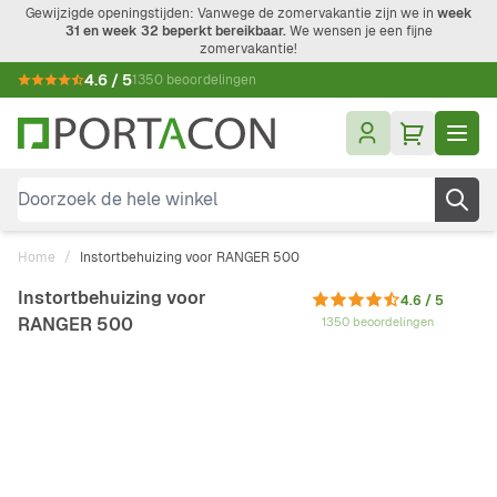
Ga naar de inhoud
Gewijzigde openingstijden: Vanwege de zomervakantie zijn we in
week
31 en week 32 beperkt bereikbaar.
We wensen je een fijne
zomervakantie!
4.6 / 5
1350 beoordelingen
Doorzoek de hele winkel
Home
/
Instortbehuizing voor RANGER 500
Instortbehuizing voor
4.6 / 5
RANGER 500
1350 beoordelingen