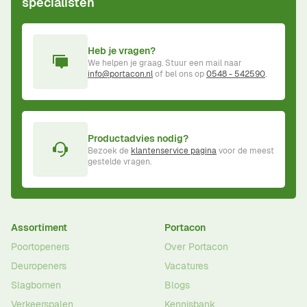
specialisten
Heb je vragen?
We helpen je graag. Stuur een mail naar
info@portacon.nl
of bel ons op
0548 - 542590
.
Productadvies nodig?
Bezoek de
klantenservice pagina
voor de meest
gestelde vragen.
Assortiment
Portacon
Poortopeners
Over Portacon
Deuropeners
Vacatures
Slagbomen
Blogs
Verkeerspalen
Kennisbank