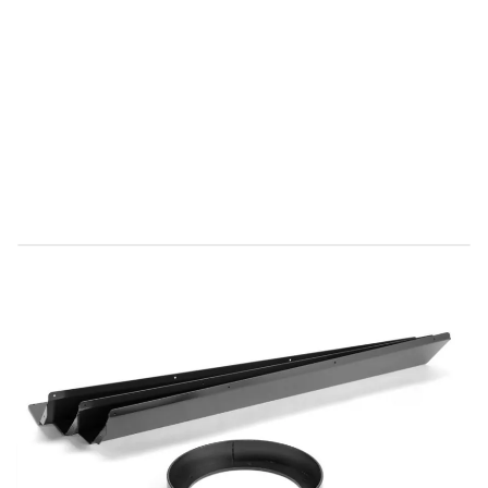
Direct leverbaar
9150006
Productgroep B
€ 496,06
Incl. BTW
Aantal