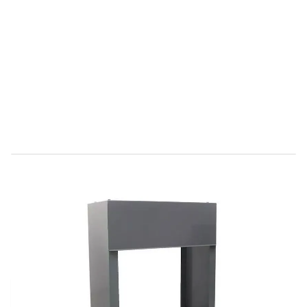
Direct leverbaar
403205
Productgroep A
€ 643,84
Incl. BTW
Aantal