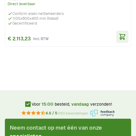
Direct leverbaar
Conform eisen netbeheerders
1100x800x400 mm (hxbxd)
Gecertificeerd
€ 2.113,23
In Wi
Voor
15:00
besteld,
vandaag
verzonden!
4.6 / 5
1350 beoordelingen
Neem contact op met één van onze