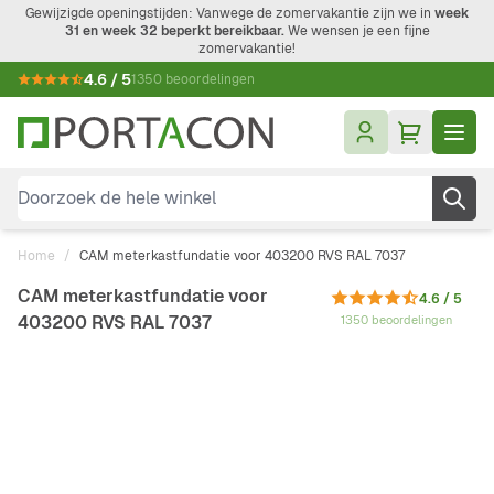
Ga naar de inhoud
Gewijzigde openingstijden: Vanwege de zomervakantie zijn we in
week
31 en week 32 beperkt bereikbaar.
We wensen je een fijne
zomervakantie!
4.6 / 5
1350 beoordelingen
Doorzoek de hele winkel
Home
/
CAM meterkastfundatie voor 403200 RVS RAL 7037
CAM meterkastfundatie voor
4.6 / 5
403200 RVS RAL 7037
1350 beoordelingen