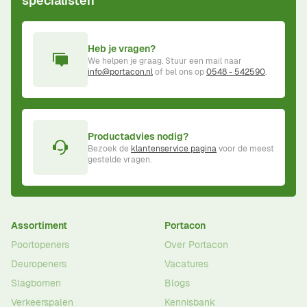
specialisten
Heb je vragen?
We helpen je graag. Stuur een mail naar
info@portacon.nl
of bel ons op
0548 - 542590
.
Productadvies nodig?
Bezoek de
klantenservice pagina
voor de meest
gestelde vragen.
Assortiment
Portacon
Poortopeners
Over Portacon
Deuropeners
Vacatures
Slagbomen
Blogs
Verkeerspalen
Kennisbank