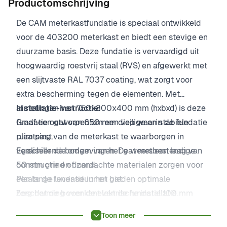
Productomschrijving
De CAM meterkastfundatie is speciaal ontwikkeld
voor de 403200 meterkast en biedt een stevige en
duurzame basis. Deze fundatie is vervaardigd uit
hoogwaardig roestvrij staal (RVS) en afgewerkt met
een slijtvaste RAL 7037 coating, wat zorgt voor
extra bescherming tegen de elementen. Met
afmetingen van 750x800x400 mm (hxbxd) is deze
Installatie-instructie:
fundatie ontworpen om een veilige en stabiele
Graaf een gat van 650 mm diep waarin de fundatie
plaatsing van de meterkast te waarborgen in
ruim past.
verschillende omgevingen. De weersbestendige
Egaliseer de bodem van het gat met een laag van
constructie en doordachte materialen zorgen voor
50 mm grind of zand.
een lange levensduur en bieden optimale
Plaats de fundatie in het gat.
bescherming voor de elektrische installatie.
Zorg dat de bovenkant van de fundatie 100 mm
boven het maaiveld uitsteekt (zie markering).
Toon meer
Stel de fundatie waterpas af.