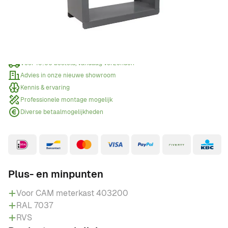
Offerte aanvragen
Wanneer een offerte aanvragen?
Voor 15:00 besteld, vandaag verzonden
Advies in onze nieuwe showroom
Kennis & ervaring
Professionele montage mogelijk
Diverse betaalmogelijkheden
Plus- en minpunten
Voor CAM meterkast 403200
RAL 7037
RVS