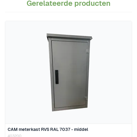
Gerelateerde producten
Navigeren door de elementen van de carrousel is mogelijk m
Druk om carrousel over te slaan
CAM meterkast RVS RAL 7037 - middel
403200