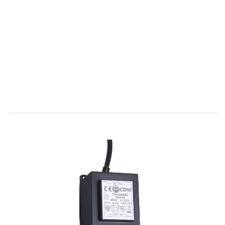
Direct leverbaar
C303004
Productgroep D
€ 102,85
Incl. BTW
Aantal