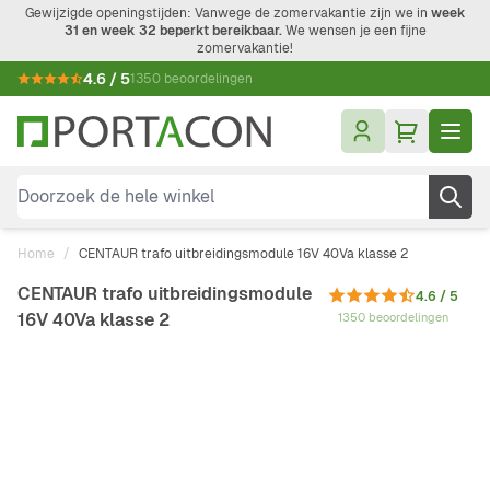
Ga naar de inhoud
Gewijzigde openingstijden: Vanwege de zomervakantie zijn we in
week
31 en week 32 beperkt bereikbaar.
We wensen je een fijne
zomervakantie!
4.6 / 5
1350 beoordelingen
Doorzoek de hele winkel
Home
/
CENTAUR trafo uitbreidingsmodule 16V 40Va klasse 2
CENTAUR trafo uitbreidingsmodule
4.6 / 5
16V 40Va klasse 2
1350 beoordelingen