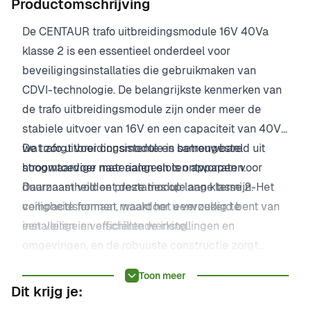
Productomschrijving
De CENTAUR trafo uitbreidingsmodule 16V 40Va
klasse 2 is een essentieel onderdeel voor
beveiligingsinstallaties die gebruikmaken van
CDVI-technologie. De belangrijkste kenmerken van
de trafo uitbreidingsmodule zijn onder meer de
stabiele uitvoer van 16V en een capaciteit van 40Va,
wat zorgt voor consistente en betrouwbare
De trafo uitbreidingsmodule is samengesteld uit
stroomtoevoer naar aangesloten apparaten.
hoogwaardige materialen en is ontworpen voor
Daarnaast voldoet deze module aan klasse 2-
duurzaamheid en prestaties op lange termijn. Het
veiligheidsnormen, waardoor u verzekerd bent van
compacte formaat maakt het eenvoudig te
een veilige en efficiënte werking.
installeren in verschillende instellingen en
omgevingen, en de robuuste constructie zorgt
ervoor dat deze module bestand is tegen zware
Toon meer
gebruiksomstandigheden.
Dit krijg je: