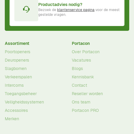
Productadvies nodig?
Bezoek de
klantenservice pagina
voor de meest
gestelde vragen.
Assortiment
Portacon
Poortopeners
Over Portacon
Deuropeners
Vacatures
Slagbomen
Blogs
Verkeerspalen
Kennisbank
Intercoms
Contact
Toegangsbeheer
Reseller worden
Veiligheidssystemen
Ons team
Accessoires
Portacon PRO
Merken