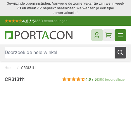
Ga naar de inhoud
Gewijzigde openingstijden: Vanwege de zomervakantie zijn we in
week
31 en week 32 beperkt bereikbaar.
We wensen je een fijne
zomervakantie!
4.6 / 5
1350 beoordelingen
Doorzoek de hele winkel
Home
/
CR313111
CR313111
4.6 / 5
1350 beoordelingen