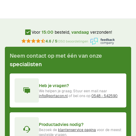
Voor
15:00
besteld,
vandaag
verzonden!
4.6 / 5
1350 beoordelingen
Neem contact op met één van onze
specialisten
Heb je vragen?
We helpen je graag. Stuur een mail naar
info@portacon.nl
of bel ons op
0548 - 542590
.
Productadvies nodig?
Bezoek de
klantenservice pagina
voor de meest
gestelde vragen.