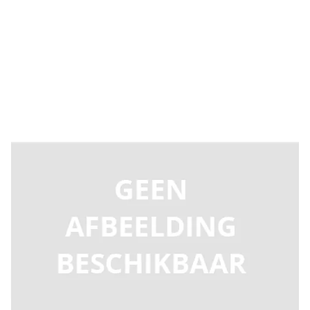
Levertijd 2-5 dagen
CR313111
Productgroep C
€ 16.567,32
Incl. BTW
Aantal