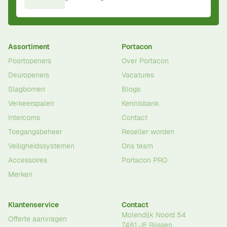
Assortiment
Portacon
Poortopeners
Over Portacon
Deuropeners
Vacatures
Slagbomen
Blogs
Verkeerspalen
Kennisbank
Intercoms
Contact
Toegangsbeheer
Reseller worden
Veiligheidssystemen
Ons team
Accessoires
Portacon PRO
Merken
Klantenservice
Contact
Molendijk Noord 54
Offerte aanvragen
7461 JE
Rijssen