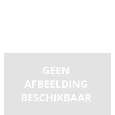
Levertijd 2-5 dagen
CR324111
Productgroep C
€ 26.907,98
Incl. BTW
Aantal