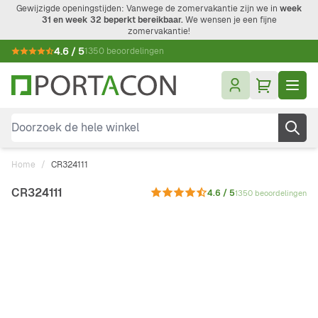
Ga naar de inhoud
Gewijzigde openingstijden: Vanwege de zomervakantie zijn we in
week
31 en week 32 beperkt bereikbaar.
We wensen je een fijne
zomervakantie!
4.6 / 5
1350 beoordelingen
Doorzoek de hele winkel
Home
/
CR324111
CR324111
4.6 / 5
1350 beoordelingen