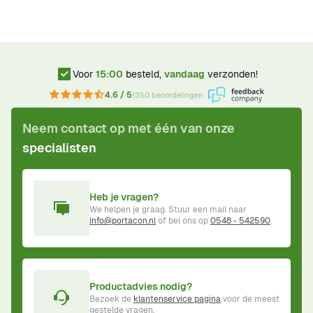
Voor
15:00
besteld,
vandaag
verzonden!
4.6 / 5
1350 beoordelingen
Neem contact op met één van onze
specialisten
Heb je vragen?
We helpen je graag. Stuur een mail naar
info@portacon.nl
of bel ons op
0548 - 542590
.
Productadvies nodig?
Bezoek de
klantenservice pagina
voor de meest
gestelde vragen.