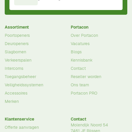
Assortiment
Portacon
Poortopeners
Over Portacon
Deuropeners
Vacatures
Slagbomen
Blogs
Verkeerspalen
Kennisbank
Intercoms
Contact
Toegangsbeheer
Reseller worden
Veiligheidssystemen
Ons team
Accessoires
Portacon PRO
Merken
Klantenservice
Contact
Molendijk Noord 54
Offerte aanvragen
7461 JE
Rijssen