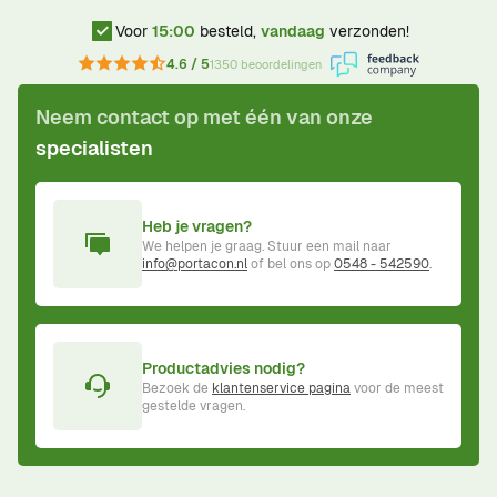
Voor
15:00
besteld,
vandaag
verzonden!
4.6 / 5
1350 beoordelingen
Neem contact op met één van onze
specialisten
Heb je vragen?
We helpen je graag. Stuur een mail naar
info@portacon.nl
of bel ons op
0548 - 542590
.
Productadvies nodig?
Bezoek de
klantenservice pagina
voor de meest
gestelde vragen.