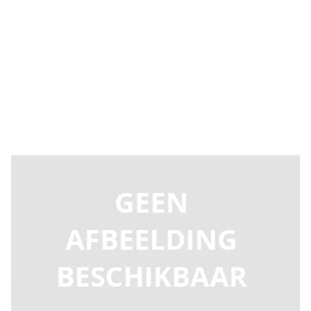
Levertijd 2-5 dagen
DB426890
Productgroep A
€ 51,63
Incl. BTW
Aantal