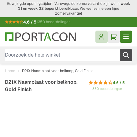
Ga naar de inhoud
Gewijzigde openingstijden: Vanwege de zomervakantie zijn we in
week
31 en week 32 beperkt bereikbaar.
We wensen je een fijne
zomervakantie!
4.6 / 5
1350 beoordelingen
Doorzoek de hele winkel
Home
/
D21X Naamplaat voor belknop, Gold Finish
D21X Naamplaat voor belknop,
4.6 / 5
Gold Finish
1350 beoordelingen