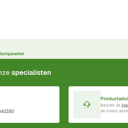
ductgarantie
!
onze
specialisten
Productadvi
r
Bezoek de
kla
 542590
.
de meest geste