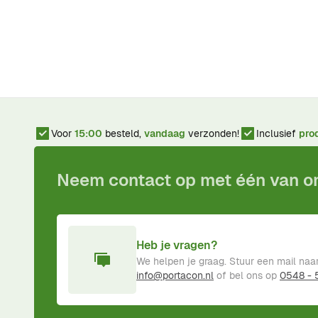
Voor
15:00
besteld,
vandaag
verzonden!
Inclusief
pro
Neem contact op met één van 
Heb je vragen?
We helpen je graag. Stuur een mail naa
info@portacon.nl
of bel ons op
0548 -