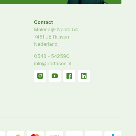
Contact
Molendijk Noord 54
7461 JE
Rijssen
Nederland
0548 - 542590
info@portacon.nl