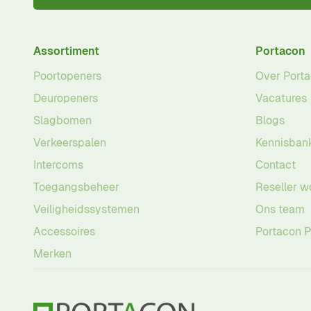
Assortiment
Portacon
Poortopeners
Over Port
Deuropeners
Vacatures
Slagbomen
Blogs
Verkeerspalen
Kennisban
Intercoms
Contact
Toegangsbeheer
Reseller w
Veiligheidssystemen
Ons team
Accessoires
Portacon 
Merken