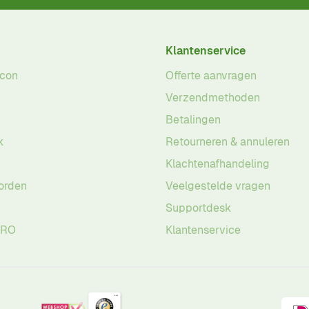
Klantenservice
acon
Offerte aanvragen
Verzendmethoden
Betalingen
k
Retourneren & annuleren
Klachtenafhandeling
orden
Veelgestelde vragen
Supportdesk
PRO
Klantenservice