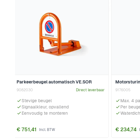
Parkeerbeugel automatisch VE.SOR
Motorsturi
9082030
Direct leverbaar
9176005
Stevige beugel
Max. 4 p
Signaalkleur, opvallend
Per beuge
Eenvoudig te monteren
Waterdich
€ 751,41
€ 234,74