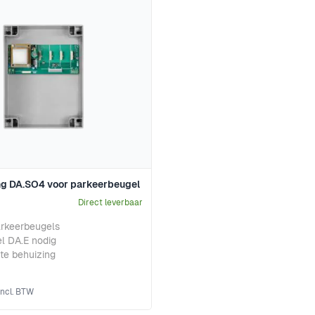
ng DA.SO4 voor parkeerbeugel
Direct leverbaar
arkeerbeugels
l DA.E nodig
te behuizing