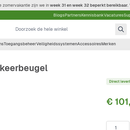
 zomervakantie zijn we in
week 31 en week 32 beperkt bereikbaar.
Blogs
Partners
Kennisbank
Vacatures
Su
Doorzoek de hele winkel
ms
Toegangsbeheer
Veiligheidssystemen
Accessoires
Merken
rkeerbeugel
Direct lever
€ 101
Aantal