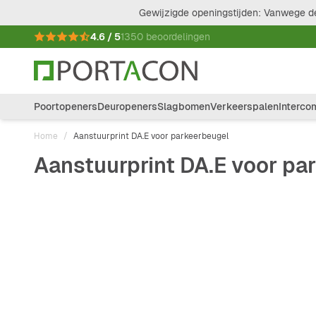
Ga naar de inhoud
Gewijzigde openingstijden: Vanwege de
4.6 / 5
1350 beoordelingen
Poortopeners
Deuropeners
Slagbomen
Verkeerspalen
Interco
Home
/
Aanstuurprint DA.E voor parkeerbeugel
Aanstuurprint DA.E voor pa