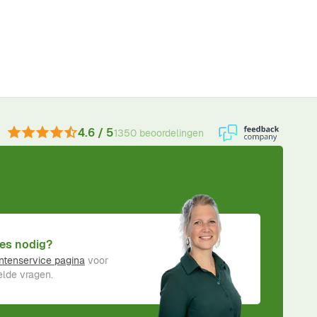
4.6 / 5
1350 beoordelingen
es nodig?
ntenservice pagina
voor
lde vragen.