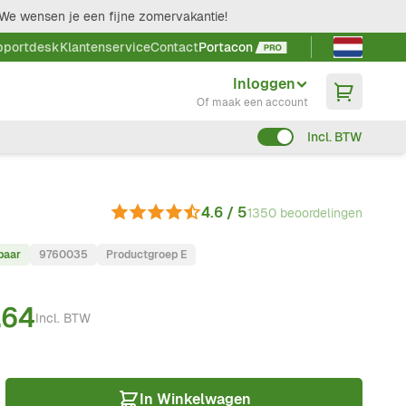
We wensen je een fijne zomervakantie!
Taal kieze
pportdesk
Klantenservice
Contact
Portacon
Inloggen
Of maak een account
Incl. BTW
4.6 / 5
1350 beoordelingen
baar
9760035
Productgroep E
,64
Incl. BTW
In Winkelwagen