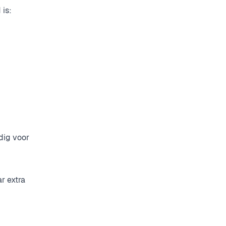
 is:
dig voor
r extra