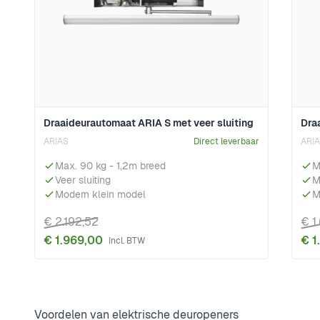
Draaideurautomaat ARIA S met veer sluiting
Dra
ARIAS
Direct leverbaar
ARIA
Max. 90 kg - 1,2m breed
M
Veer sluiting
M
Modern klein model
M
€ 2.192,52
€ 1
€ 1.969,00
€ 1
Voordelen van elektrische deuropeners