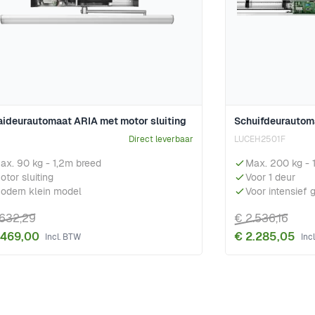
aideurautomaat ARIA met motor sluiting
Schuifdeurautom
Direct leverbaar
LUCEH2501F
ax. 90 kg - 1,2m breed
Max. 200 kg - 
otor sluiting
Voor 1 deur
odern klein model
Voor intensief 
.632,29
€ 2.536,16
.469,00
€ 2.285,05