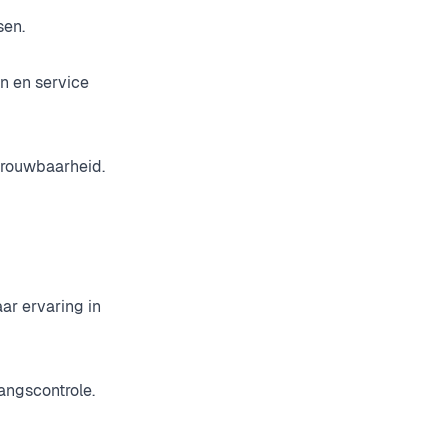
sen.
n en service
rouwbaarheid.
ar ervaring in
angscontrole.