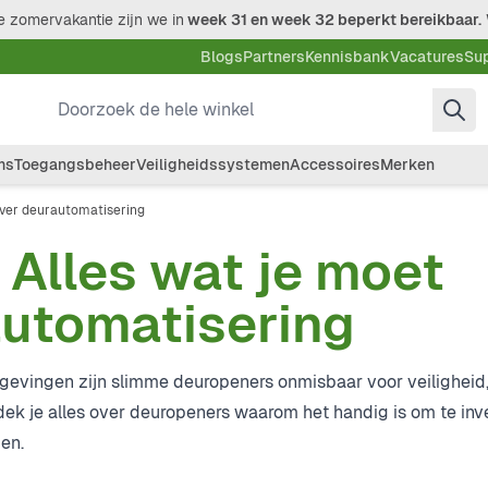
 zomervakantie zijn we in
week 31 en week 32 beperkt bereikbaar.
Blogs
Partners
Kennisbank
Vacatures
Su
Doorzoek de hele winkel
ms
Toegangsbeheer
Veiligheidssystemen
Accessoires
Merken
ver deurautomatisering
Alles wat je moet
automatisering
mgevingen zijn slimme deuropeners onmisbaar voor veiligheid
tdek je alles over deuropeners waarom het handig is om te inv
en.