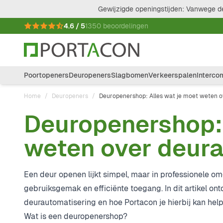
Ga naar de inhoud
Gewijzigde openingstijden: Vanwege de
4.6 / 5
1350 beoordelingen
Poortopeners
Deuropeners
Slagbomen
Verkeerspalen
Interco
Home
/
Deuropeners
/
Deuropenershop: Alles wat je moet weten o
Deuropenershop: 
weten over deur
Een deur openen lijkt simpel, maar in professionele o
gebruiksgemak en efficiënte toegang. In dit artikel on
deurautomatisering en hoe Portacon je hierbij kan help
Wat is een deuropenershop?