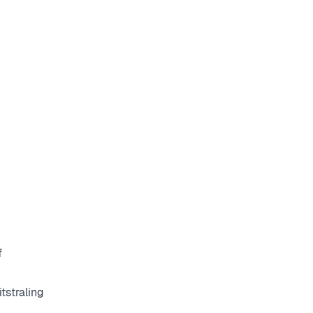
f
tstraling