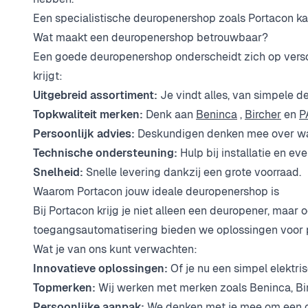
Een specialistische deuropenershop zoals Portacon kan
Wat maakt een deuropenershop betrouwbaar?
Een goede deuropenershop onderscheidt zich op versch
krijgt:
Uitgebreid assortiment:
Je vindt alles, van simpele 
Topkwaliteit merken:
Denk aan
Beninca
,
Bircher
en
P
Persoonlijk advies:
Deskundigen denken mee over wat 
Technische ondersteuning:
Hulp bij installatie en ev
Snelheid:
Snelle levering dankzij een grote voorraad.
Waarom Portacon jouw ideale deuropenershop is
Bij Portacon krijg je niet alleen een deuropener, maar 
toegangsautomatisering bieden we oplossingen voor pa
Wat je van ons kunt verwachten:
Innovatieve oplossingen:
Of je nu een simpel elektri
Topmerken:
Wij werken met merken zoals Beninca, Bir
Persoonlijke aanpak:
We denken met je mee om een opl