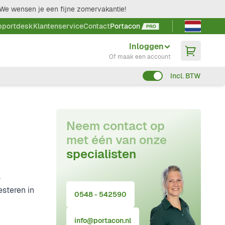
We wensen je een fijne zomervakantie!
Taal kieze
pportdesk
Klantenservice
Contact
Portacon
Inloggen
Of maak een account
Incl. BTW
Neem contact op
met één van onze
specialisten
,
esteren in
0548 - 542590
info@portacon.nl