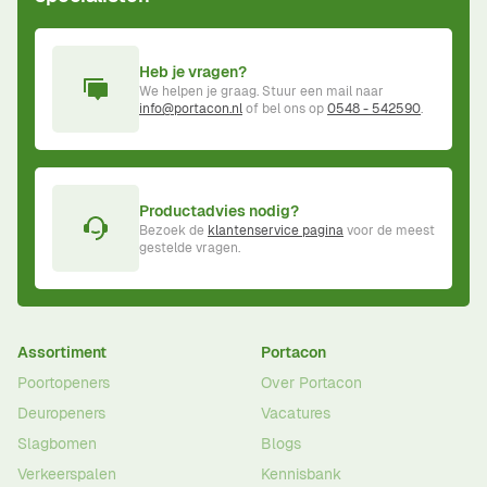
Heb je vragen?
We helpen je graag. Stuur een mail naar
info@portacon.nl
of bel ons op
0548 - 542590
.
Productadvies nodig?
Bezoek de
klantenservice pagina
voor de meest
gestelde vragen.
Assortiment
Portacon
Poortopeners
Over Portacon
Deuropeners
Vacatures
Slagbomen
Blogs
Verkeerspalen
Kennisbank