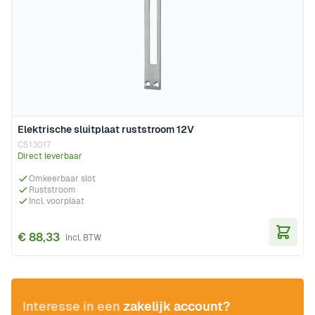
Elektrische sluitplaat ruststroom 12V
C513017
Direct leverbaar
Omkeerbaar slot
Ruststroom
Incl. voorplaat
€ 88,33
In Wi
Interesse in een
zakelijk account?