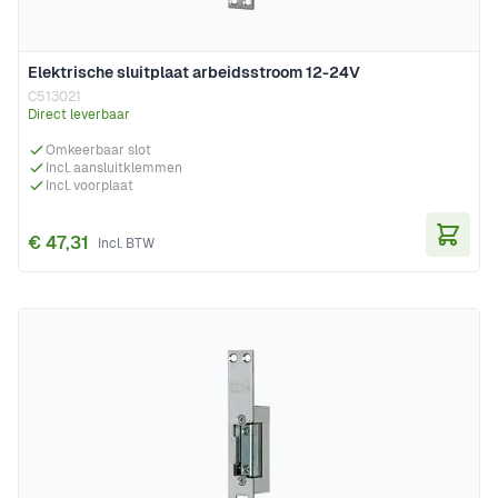
Elektrische sluitplaat arbeidsstroom 12-24V
C513021
Direct leverbaar
Omkeerbaar slot
Incl. aansluitklemmen
Incl. voorplaat
€ 47,31
In Wi