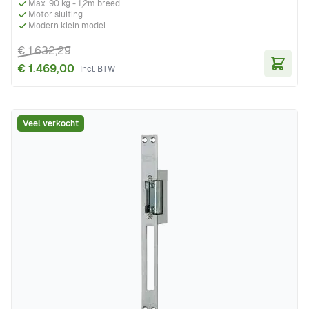
Max. 90 kg - 1,2m breed
Motor sluiting
Modern klein model
€ 1.632,29
€ 1.469,00
In Wi
Veel verkocht