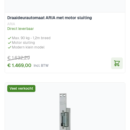
Draaideurautomaat ARIA met motor sluiting
ARIA
Direct leverbaar
Max. 90 kg - 1,2m breed
Motor sluiting
Modern klein model
€ 1.632,29
€ 1.469,00
In Wi
Veel verkocht