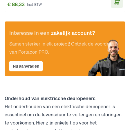
€ 88,33
In Wi
Interesse in een
zakelijk account?
Samen sterker in elk project! Ontdek de voordelen
van Portacon PRO.
Nu aanvragen
Onderhoud van elektrische deuropeners
Het onderhouden van een elektrische deuropener is
essentieel om de levensduur te verlengen en storingen
te voorkomen. Hier zijn enkele tips voor het