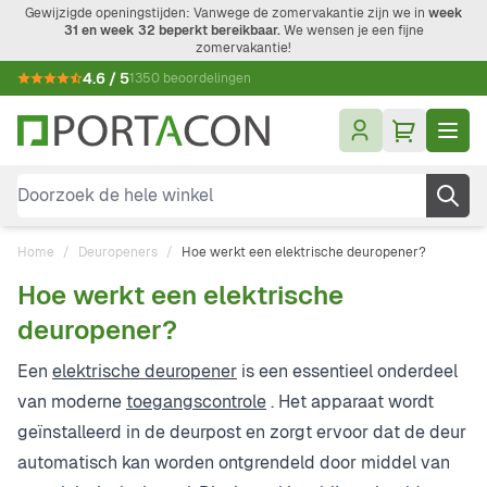
Ga naar de inhoud
Gewijzigde openingstijden: Vanwege de zomervakantie zijn we in
week
31 en week 32 beperkt bereikbaar.
We wensen je een fijne
zomervakantie!
4.6 / 5
1350 beoordelingen
Doorzoek de hele winkel
Home
/
Deuropeners
/
Hoe werkt een elektrische deuropener?
Hoe werkt een elektrische
deuropener?
Een
elektrische deuropener
is een essentieel onderdeel
van moderne
toegangscontrole
. Het apparaat wordt
geïnstalleerd in de deurpost en zorgt ervoor dat de deur
automatisch kan worden ontgrendeld door middel van