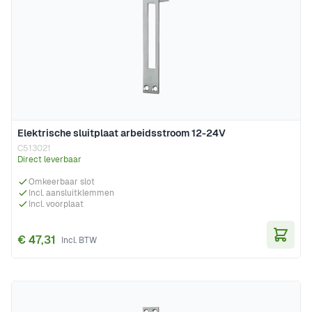
Elektrische sluitplaat arbeidsstroom 12-24V
C513021
Direct leverbaar
Omkeerbaar slot
Incl. aansluitklemmen
Incl. voorplaat
€ 47,31
In Wi