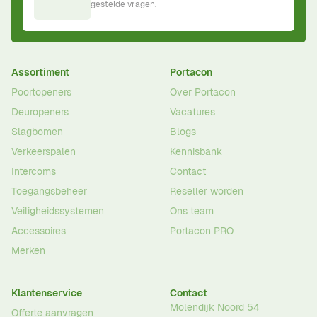
gestelde vragen.
Assortiment
Portacon
Poortopeners
Over Portacon
Deuropeners
Vacatures
Slagbomen
Blogs
Verkeerspalen
Kennisbank
Intercoms
Contact
Toegangsbeheer
Reseller worden
Veiligheidssystemen
Ons team
Accessoires
Portacon PRO
Merken
Klantenservice
Contact
Molendijk Noord 54
Offerte aanvragen