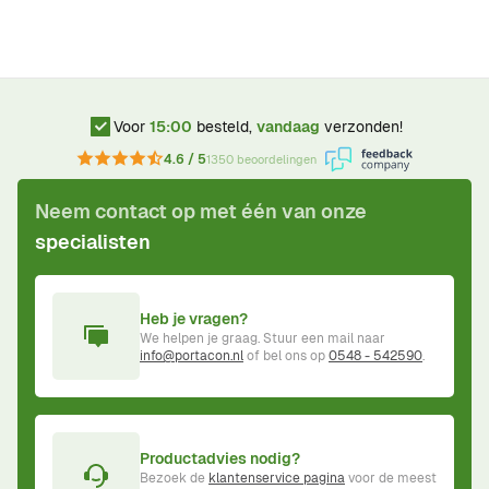
Voor
15:00
besteld,
vandaag
verzonden!
4.6 / 5
1350 beoordelingen
Neem contact op met één van onze
specialisten
Heb je vragen?
We helpen je graag. Stuur een mail naar
info@portacon.nl
of bel ons op
0548 - 542590
.
Productadvies nodig?
Bezoek de
klantenservice pagina
voor de meest