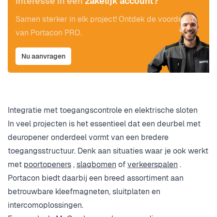
Interesse in een
zakelijk account?
Samen sterker in elk project! Ontdek de voordelen
van Portacon PRO.
Nu aanvragen
Integratie met toegangscontrole en elektrische sloten
In veel projecten is het essentieel dat een deurbel met
deuropener onderdeel vormt van een bredere
toegangsstructuur. Denk aan situaties waar je ook werkt
met
poortopeners
,
slagbomen
of
verkeerspalen
.
Portacon biedt daarbij een breed assortiment aan
betrouwbare kleefmagneten, sluitplaten en
intercomoplossingen.