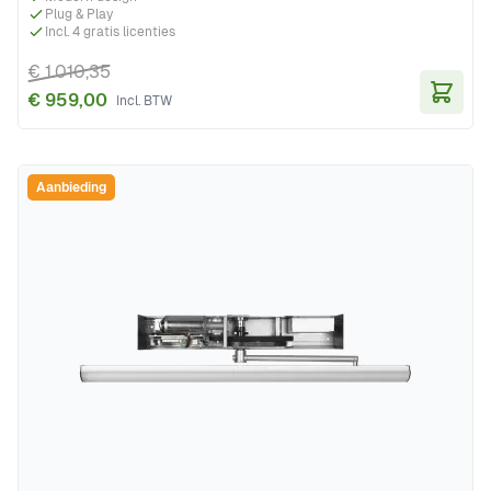
Plug & Play
Incl. 4 gratis licenties
€ 1.010,35
€ 959,00
In Wi
Aanbieding