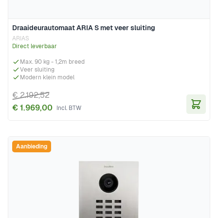
Draaideurautomaat ARIA S met veer sluiting
ARIAS
Direct leverbaar
Max. 90 kg - 1,2m breed
Veer sluiting
Modern klein model
€ 2.192,52
€ 1.969,00
In Wi
Aanbieding