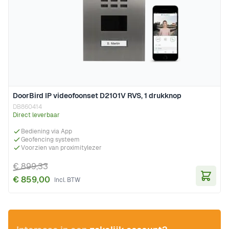
DoorBird IP videofoonset D2101V RVS, 1 drukknop
DB860414
Direct leverbaar
Bediening via App
Geofencing systeem
Voorzien van proximitylezer
€ 899,33
€ 859,00
In Wi