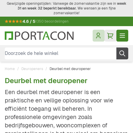
Ga naar de inhoud
Gewijzigde openingstijden: Vanwege de zomervakantie zijn we in
week
31 en week 32 beperkt bereikbaar.
We wensen je een fijne
zomervakantie!
4.6 / 5
1350 beoordelingen
Doorzoek de hele winkel
Home
/
Deuropeners
/
Deurbel met deuropener
Deurbel met deuropener
Een deurbel met deuropener is een
praktische en veilige oplossing voor wie
efficiënt toegang wil beheren. In
professionele omgevingen zoals
bedrijfsgebouwen, wooncomplexen of