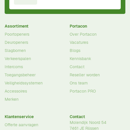
Assortiment
Portacon
Poortopeners
Over Portacon
Deuropeners
Vacatures
Slagbomen
Blogs
Verkeerspalen
Kennisbank
Intercoms
Contact
Toegangsbeheer
Reseller worden
Veiligheidssystemen
Ons team
Accessoires
Portacon PRO
Merken
Klantenservice
Contact
Molendijk Noord 54
Offerte aanvragen
7461 JE
Rijssen