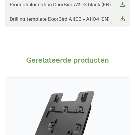
Productinformation DoorBird A1103 black (EN)
Drilling template DoorBird A1103 - A1104 (EN)
Gerelateerde producten
Navigeren door de elementen van de carrousel is mogelijk m
Druk om carrousel over te slaan