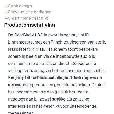
Strak design
Eenvoudig te bedienen
Smart home geschikt
Productomschrijving
De DoorBird A1103 in zwart is een stijlvol IP
binnentoestel met een 7-inch touchscreen van sterk,
krasbestendig glas. Het scherm toont bezoekers
scherp in beeld en via de ingebouwde audio is
communicatie duidelijk en direct. De bediening
verloopt eenvoudig via het touchscreen, met snelle
toegang tot functies zoals praten, deur openen en
Een subtiele LED-statusbalk geeft meldingen van
dempen.
inkomende oproepen en gemiste bezoekers. Dankzij
het moderne zwarte design sluit het toestel
naadloos aan bij zowel strakke als zakelijke
interieurs en is het geschikt voor uiteenlopende
toepassingen.