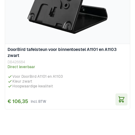
DoorBird tafelsteun voor binnentoestel A1101 en A1103
zwart
DB426684
Direct leverbaar
Voor DoorBird A1101 en A1103
Kleur zwart
Hoogwaardige kwaliteit
€ 106,35
In Wi