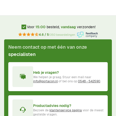
Voor
15:00
besteld,
vandaag
verzonden!
4.6 / 5
1350 beoordelingen
Neem contact op met één van onze
specialisten
Heb je vragen?
We helpen je graag. Stuur een mail naar
info@portacon.nl
of bel ons op
0548 - 542590
.
Productadvies nodig?
Bezoek de
klantenservice pagina
voor de meest
gestelde vragen.