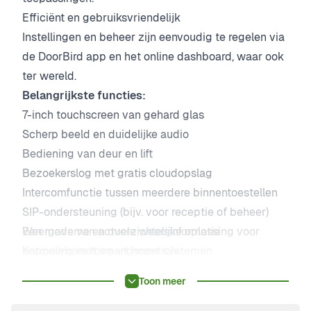
Efficiënt en gebruiksvriendelijk
Instellingen en beheer zijn eenvoudig te regelen via
de DoorBird app en het online dashboard, waar ook
ter wereld.
Belangrijkste functies:
7-inch touchscreen van gehard glas
Scherp beeld en duidelijke audio
Bediening van deur en lift
Bezoekerslog met gratis cloudopslag
Intercomfunctie tussen meerdere binnentoestellen
SIP-ondersteuning (bijv. voor receptie of beheer)
Weergave van actuele weersinformatie
Een moderne en overzichtelijke oplossing voor
Koppeling met smart home systemen
betrouwbare toegangscontrole.
Compatibel met slimme sloten en DoorBird
Toon meer
camera’s