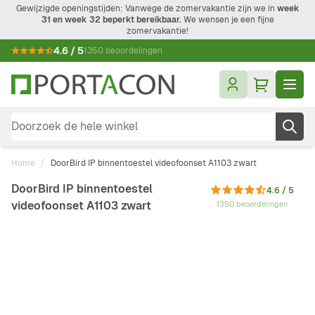
Ga naar de inhoud
Gewijzigde openingstijden: Vanwege de zomervakantie zijn we in
week
31 en week 32 beperkt bereikbaar.
We wensen je een fijne
zomervakantie!
4.6 / 5
1350 beoordelingen
Doorzoek de hele winkel
Home
/
DoorBird IP binnentoestel videofoonset A1103 zwart
DoorBird IP binnentoestel
4.6 / 5
videofoonset A1103 zwart
1350 beoordelingen