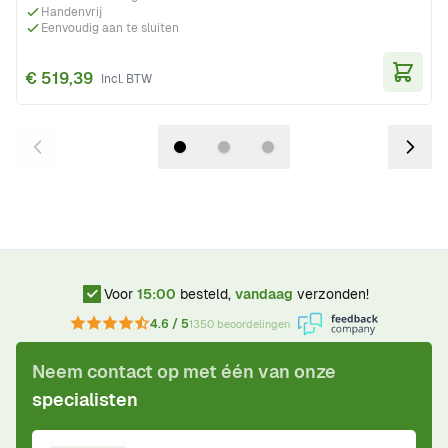
Handenvrij
Eenvoudig aan te sluiten
€ 519,39
In Wi
Voor
15:00
besteld,
vandaag
verzonden!
4.6 / 5
1350 beoordelingen
Neem contact op met één van onze
specialisten