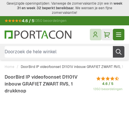
Ga naar de inhoud
Gewijzigde openingstijden: Vanwege de zomervakantie zijn we in
week
31 en week 32 beperkt bereikbaar.
We wensen je een fijne
zomervakantie!
4.6 / 5
1350 beoordelingen
Doorzoek de hele winkel
Home
/
DoorBird IP videofoonset D1101V inbouw GRAFIET ZWART RVS, 1 dr
DoorBird IP videofoonset D1101V
inbouw GRAFIET ZWART RVS, 1
4.6 / 5
1350 beoordelingen
drukknop