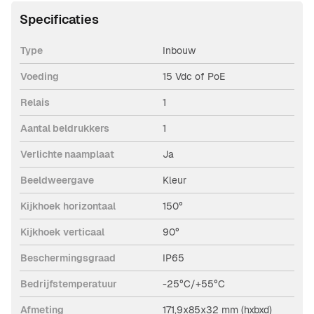
Specificaties
Type
Inbouw
Voeding
15 Vdc of PoE
Relais
1
Aantal beldrukkers
1
Verlichte naamplaat
Ja
Beeldweergave
Kleur
Kijkhoek horizontaal
150°
Kijkhoek verticaal
90°
Beschermingsgraad
IP65
Bedrijfstemperatuur
-25°C/+55°C
Afmeting
171,9x85x32 mm (hxbxd)