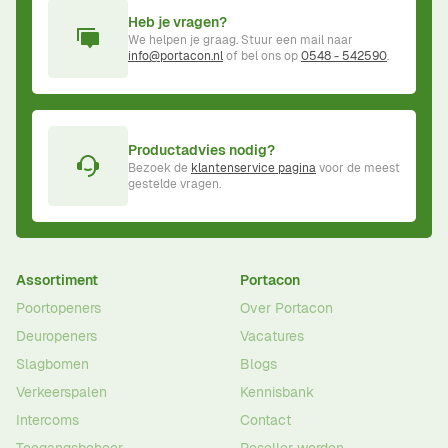
Heb je vragen?
We helpen je graag. Stuur een mail naar
info@portacon.nl
of bel ons op
0548 - 542590
.
Productadvies nodig?
Bezoek de
klantenservice pagina
voor de meest
gestelde vragen.
Assortiment
Portacon
Poortopeners
Over Portacon
Deuropeners
Vacatures
Slagbomen
Blogs
Verkeerspalen
Kennisbank
Intercoms
Contact