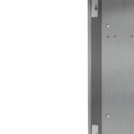
Plus- en minpunten
Voor DoorBird D2101KV
Opbouw
Handige accessoire
Productomschrijving
DoorBird opbouwbehuizing RVS voor IP videofoon D2
Info / Handleidingen
Technische informatie opbouwbehuizing D2101KV