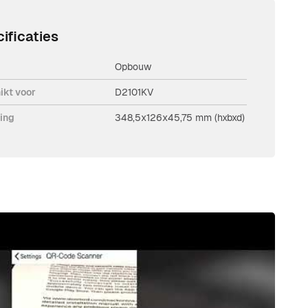
ificaties
Opbouw
ikt voor
D2101KV
ing
348,5x126x45,75 mm (hxbxd)