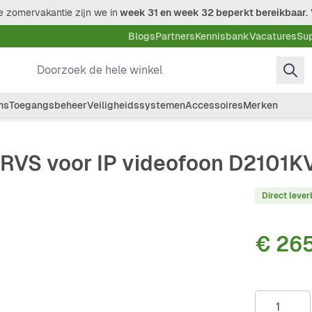
 zomervakantie zijn we in
week 31 en week 32 beperkt bereikbaar.
Blogs
Partners
Kennisbank
Vacatures
Su
Doorzoek de hele winkel
ms
Toegangsbeheer
Veiligheidssystemen
Accessoires
Merken
RVS voor IP videofoon D2101K
Direct lever
€ 26
Aantal