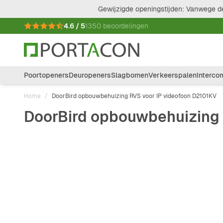
Ga naar de inhoud
Gewijzigde openingstijden: Vanwege de
4.6 / 5
1350 beoordelingen
Poortopeners
Deuropeners
Slagbomen
Verkeerspalen
Interco
Home
/
DoorBird opbouwbehuizing RVS voor IP videofoon D2101KV
DoorBird opbouwbehuizing 