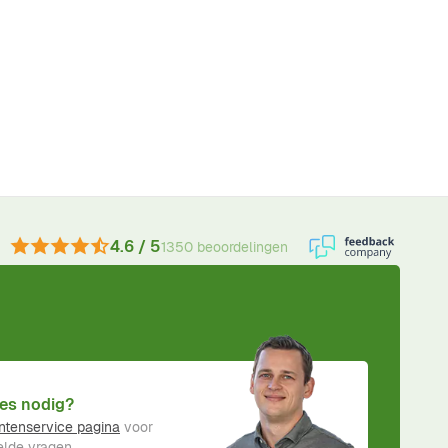
4.6 / 5
1350 beoordelingen
es nodig?
ntenservice pagina
voor
lde vragen.