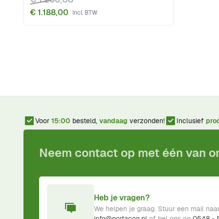
€ 1.188,00
Voor
15:00
besteld,
vandaag
verzonden!
Inclusief
pro
Neem contact op met één van 
Heb je vragen?
We helpen je graag. Stuur een mail naa
info@portacon.nl
of bel ons op
0548 -