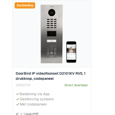
Navigeren door de elementen van de carrousel is mogeli
Druk om carrousel over te slaan
Aanbieding
DoorBird IP videofoonset D2101KV RVS, 1
drukknop, codepaneel
DB862708
Direct leverbaar
Bediening via App
Geofencing systeem
Met codepaneel
€ 1.266,08