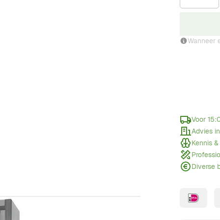
Wanneer e
Voor 15:
Advies i
Kennis &
Professi
Diverse 