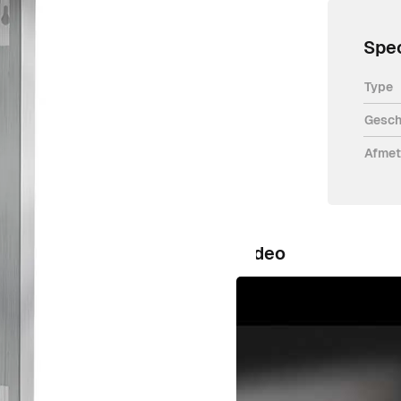
Spec
Type
Gesch
101KV
Afmet
Video