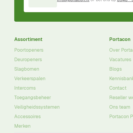
Assortiment
Portacon
Poortopeners
Over Port
Deuropeners
Vacatures
Slagbomen
Blogs
Verkeerspalen
Kennisban
Intercoms
Contact
Toegangsbeheer
Reseller w
Veiligheidssystemen
Ons team
Accessoires
Portacon 
Merken