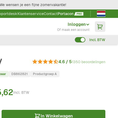
We wensen je een fijne zomervakantie!
Taal kieze
pportdesk
Klantenservice
Contact
Portacon
Inloggen
Of maak een account
Incl. BTW
V
4.6 / 5
1350 beoordelingen
baar
DB862821
Productgroep A
5,62
Incl. BTW
In Winkelwagen