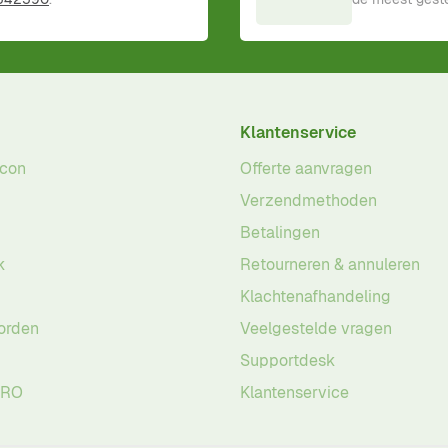
Klantenservice
acon
Offerte aanvragen
Verzendmethoden
Betalingen
k
Retourneren & annuleren
Klachtenafhandeling
orden
Veelgestelde vragen
Supportdesk
PRO
Klantenservice