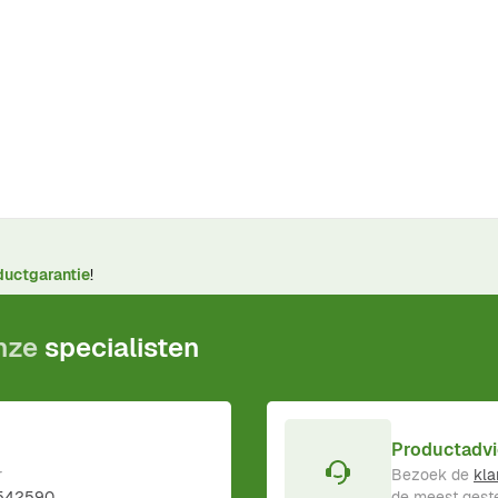
ductgarantie
!
onze
specialisten
Productadvi
r
Bezoek de
kla
 542590
.
de meest geste