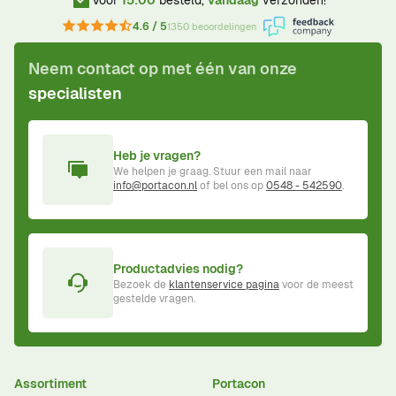
Voor
15:00
besteld,
vandaag
verzonden!
4.6 / 5
1350 beoordelingen
Neem contact op met één van onze
specialisten
Heb je vragen?
We helpen je graag. Stuur een mail naar
info@portacon.nl
of bel ons op
0548 - 542590
.
Productadvies nodig?
Bezoek de
klantenservice pagina
voor de meest
gestelde vragen.
Assortiment
Portacon