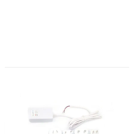
Direct leverbaar
DB867314
Productgroep A
€ 39,70
Incl. BTW
Aantal