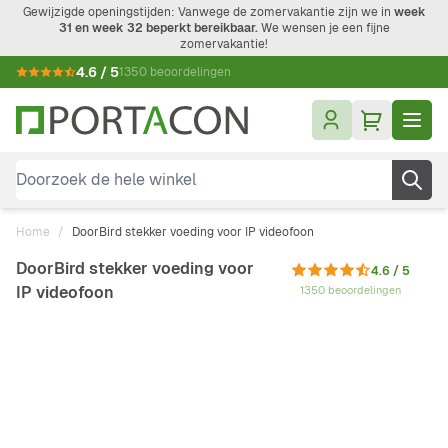
Ga naar de inhoud
Gewijzigde openingstijden: Vanwege de zomervakantie zijn we in
week
31 en week 32 beperkt bereikbaar.
We wensen je een fijne
zomervakantie!
4.6 / 5
1350 beoordelingen
Doorzoek de hele winkel
Home
/
DoorBird stekker voeding voor IP videofoon
DoorBird stekker voeding voor
4.6 / 5
IP videofoon
1350 beoordelingen