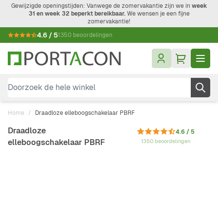
Ga naar de inhoud
Gewijzigde openingstijden: Vanwege de zomervakantie zijn we in
week
31 en week 32 beperkt bereikbaar.
We wensen je een fijne
zomervakantie!
4.6 / 5
1350 beoordelingen
Doorzoek de hele winkel
Home
/
Draadloze elleboogschakelaar PBRF
Draadloze
4.6 / 5
elleboogschakelaar PBRF
1350 beoordelingen