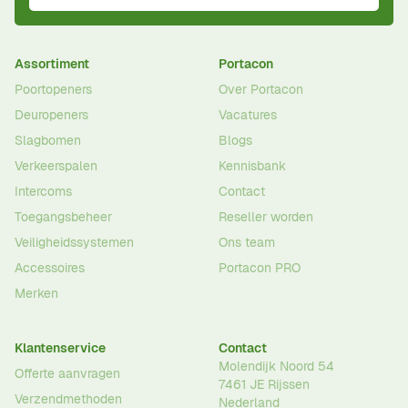
Assortiment
Portacon
Poortopeners
Over Portacon
Deuropeners
Vacatures
Slagbomen
Blogs
Verkeerspalen
Kennisbank
Intercoms
Contact
Toegangsbeheer
Reseller worden
Veiligheidssystemen
Ons team
Accessoires
Portacon PRO
Merken
Klantenservice
Contact
Molendijk Noord 54
Offerte aanvragen
7461 JE
Rijssen
Verzendmethoden
Nederland