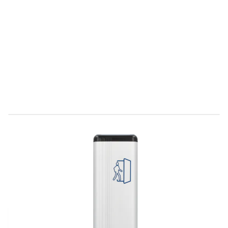
Direct leverbaar
C701176
Productgroep D
€ 200,86
Incl. BTW
Aantal