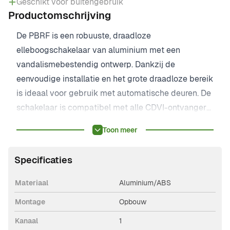
Geschikt voor buitengebruik
Productomschrijving
De PBRF is een robuuste, draadloze
elleboogschakelaar van aluminium met een
vandalismebestendig ontwerp. Dankzij de
eenvoudige installatie en het grote draadloze bereik
is ideaal voor gebruik met automatische deuren. De
schakelaar is compatibel met alle CDVI-ontvangers.
Bij een bijna lege batterij geeft de
Toon meer
elleboogschakelaar een waarschuwingssignaal,
zodat tijdig vervangen mogelijk is. Geleverd met
Specificaties
6LR61 batterij.
Materiaal
Aluminium/ABS
Montage
Opbouw
Kanaal
1