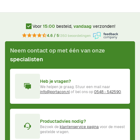
Voor
15:00
besteld,
vandaag
verzonden!
4.6 / 5
1350 beoordelingen
Neem contact op met één van onze
specialisten
Heb je vragen?
We helpen je graag. Stuur een mail naar
info@portacon.nl
of bel ons op
0548 - 542590
.
Productadvies nodig?
Bezoek de
klantenservice pagina
voor de meest
gestelde vragen.