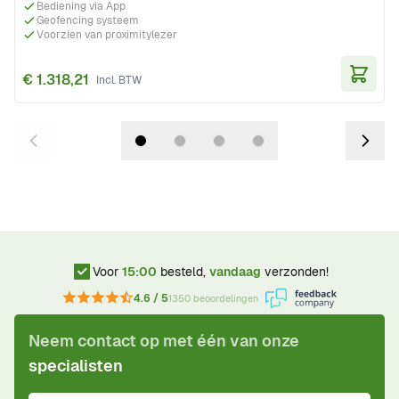
Bediening via App
Geofencing systeem
Voorzien van proximitylezer
€ 1.318,21
In Wi
Voor
15:00
besteld,
vandaag
verzonden!
4.6 / 5
1350 beoordelingen
Neem contact op met één van onze
specialisten