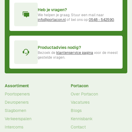
Heb je vragen?
We helpen je graag. Stuur een mail naar
info@portacon.nl
of bel ons op
0548 - 542590
.
Productadvies nodig?
Bezoek de
klantenservice pagina
voor de meest
gestelde vragen.
Assortiment
Portacon
Poortopeners
Over Portacon
Deuropeners
Vacatures
Slagbomen
Blogs
Verkeerspalen
Kennisbank
Intercoms
Contact