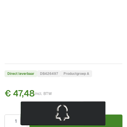
Direct leverbaar
DB426497
Productgroep A
€ 47,48
Incl. BTW
Aantal