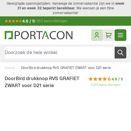
Ga naar de inhoud
Gewijzigde openingstijden: Vanwege de zomervakantie zijn we in
week
31 en week 32 beperkt bereikbaar.
We wensen je een fijne
zomervakantie!
4.6 / 5
1350 beoordelingen
Doorzoek de hele winkel
Home
/
DoorBird drukknop RVS GRAFIET ZWART voor D21 serie
DoorBird drukknop RVS GRAFIET
4.6 / 5
ZWART voor D21 serie
1350 beoordelingen