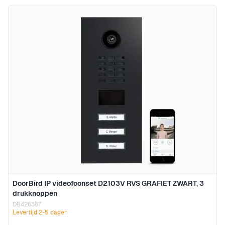
Navigeren door de elementen van de carrousel is mogelijk m
Druk om carrousel over te slaan
Druk op om naar carrouselnavigatie te gaan
DoorBird IP videofoonset D2103V RVS GRAFIET ZWART, 3
drukknoppen
DB426367
Levertijd 2-5 dagen