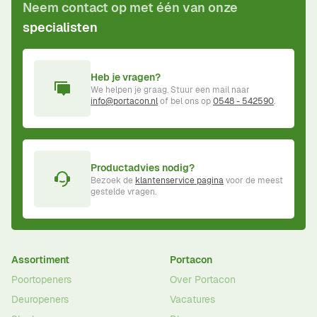
Neem contact op met één van onze
specialisten
Heb je vragen?
We helpen je graag. Stuur een mail naar
info@portacon.nl
of bel ons op
0548 - 542590
.
Productadvies nodig?
Bezoek de
klantenservice pagina
voor de meest
gestelde vragen.
Assortiment
Portacon
Poortopeners
Over Portacon
Deuropeners
Vacatures