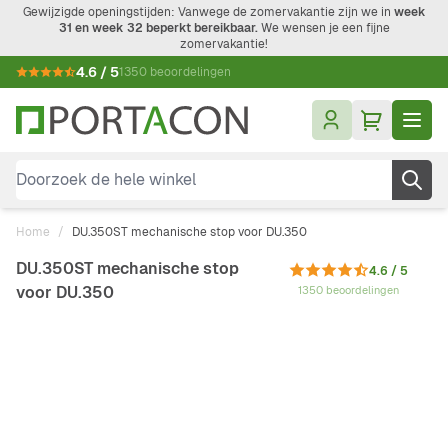
Ga naar de inhoud
Gewijzigde openingstijden: Vanwege de zomervakantie zijn we in
week
31 en week 32 beperkt bereikbaar.
We wensen je een fijne
zomervakantie!
4.6 / 5
1350 beoordelingen
Doorzoek de hele winkel
Home
/
DU.350ST mechanische stop voor DU.350
DU.350ST mechanische stop
4.6 / 5
voor DU.350
1350 beoordelingen