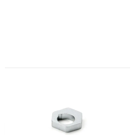
Direct leverbaar
9747028
Productgroep E
€ 31,46
Incl. BTW
Aantal