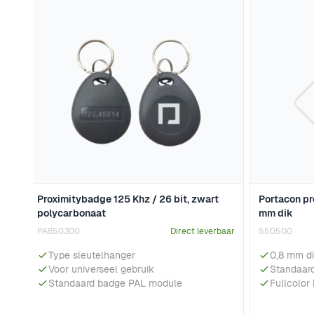
Navigeren door de elementen van de carrousel is mogeli
Druk om carrousel over te slaan
Proximitybadge 125 Khz / 26 bit, zwart
Portacon pr
polycarbonaat
mm dik
PA850300
Direct leverbaar
550500
Type sleutelhanger
0,8 mm d
Voor universeel gebruik
Standaard
Standaard badge PAL module
Fullcolor