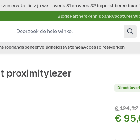
 zomervakantie zijn we in
week 31 en week 32 beperkt bereikbaar.
Blogs
Partners
Kennisbank
Vacatures
Su
Doorzoek de hele winkel
ms
Toegangsbeheer
Veiligheidssystemen
Accessoires
Merken
 proximitylezer
Direct lever
€ 124,32
€ 95