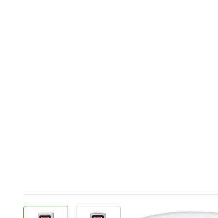
View larger image
View larger image