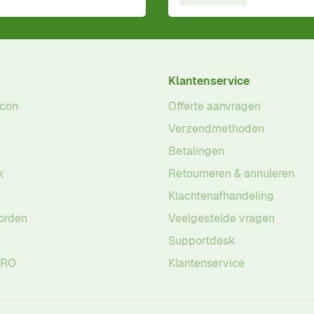
Klantenservice
acon
Offerte aanvragen
Verzendmethoden
Betalingen
k
Retourneren & annuleren
Klachtenafhandeling
orden
Veelgestelde vragen
Supportdesk
PRO
Klantenservice