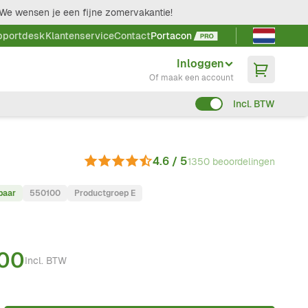
We wensen je een fijne zomervakantie!
Taal kieze
pportdesk
Klantenservice
Contact
Portacon
Inloggen
Of maak een account
Incl. BTW
4.6 / 5
1350 beoordelingen
baar
550100
Productgroep E
,00
Incl. BTW