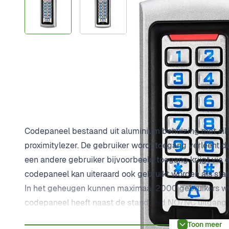
Plus- en minpunten
Geschikt voor buiten
Met proximitylezer
Max. 2000 gebruikers
Productomschrijving
Codepaneel bestaand uit aluminium behuizing met si
proximitylezer. De gebruiker wordt toegang verleent do
een andere gebruiker bijvoorbeeld toegang krijgt via 
codepaneel kan uiteraard ook gebruikt worden als sta
In het geheugen kunnen maximaal 2000 gebruikers w
codepaneel heeft naast de standaard NO/NC uitgang o
het codepaneel zijn voorzien van blauwe LED-verlichti
Toon meer