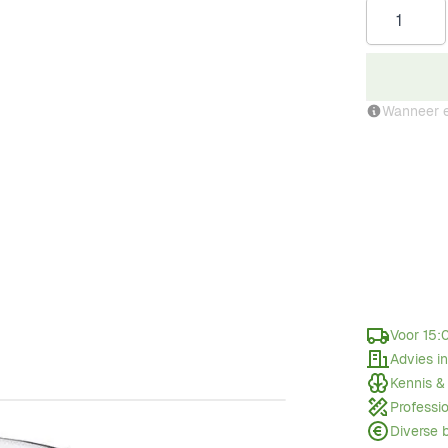
Aantal
Wanneer e
Voor 15:
Advies i
Kennis &
Professi
Diverse 