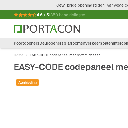
Ga naar de inhoud
Gewijzigde openingstijden: Vanwege de
4.6 / 5
1350 beoordelingen
Poortopeners
Deuropeners
Slagbomen
Verkeerspalen
Interco
Home
/
EASY-CODE codepaneel met proximitylezer
EASY-CODE codepaneel met
Aanbieding