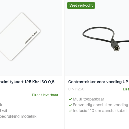
jk met de tabtoets. U kunt de carrousel overslaan of direct 
Veel verkocht
oximitykaart 125 Khz ISO 0,8
Contrastekker voor voeding U
UP-T1250
Dir
Direct leverbaar
Multi toepasbaar
ik
Eenvoudig aansluiten voeding
 wit
Inclusief 10 cm aansluitkabel
 bedrukking mogelijk