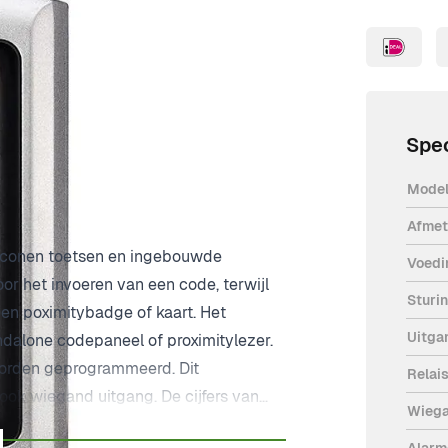
Spec
Mode
Afmet
liconen toetsen en ingebouwde
Voedi
or het invoeren van een code, terwijl
Sturi
een poximitybadge of kaart. Het
Uitga
ndalone codepaneel of proximitylezer.
orden geprogrammeerd. Dit
Relais
ok wiegand uitgang. De cijfers van
Wiega
ng en is geschikt voor buitengebruik
Alarm