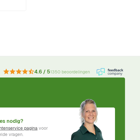
4.6 / 5
1350 beoordelingen
es nodig?
ntenservice pagina
voor
lde vragen.