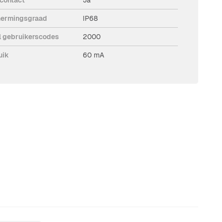
ermingsgraad
IP68
l gebruikerscodes
2000
uik
60 mA