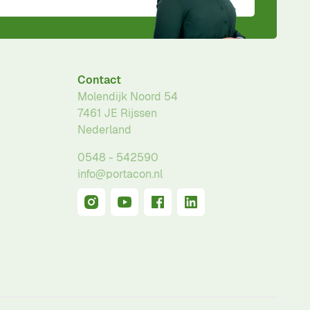
Contact
Molendijk Noord 54
7461 JE
Rijssen
Nederland
0548 - 542590
info@portacon.nl