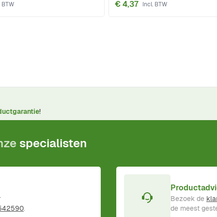
€ 4,37
ductgarantie
!
onze
specialisten
Productadvi
r
Bezoek de
kla
 542590
.
de meest geste