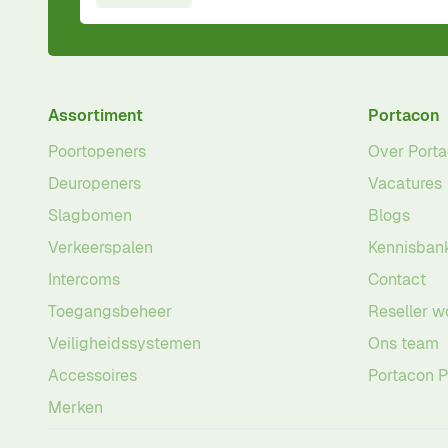
Assortiment
Portacon
Poortopeners
Over Port
Deuropeners
Vacatures
Slagbomen
Blogs
Verkeerspalen
Kennisban
Intercoms
Contact
Toegangsbeheer
Reseller w
Veiligheidssystemen
Ons team
Accessoires
Portacon 
Merken