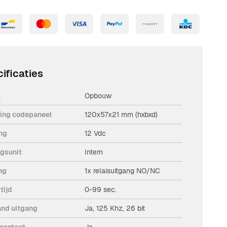
ificaties
l
Opbouw
ing codepaneel
120x57x21 mm (hxbxd)
ng
12 Vdc
ngsunit
Intern
ng
1x relaisuitgang NO/NC
tijd
0-99 sec.
nd uitgang
Ja, 125 Khz, 26 bit
contact
Ja