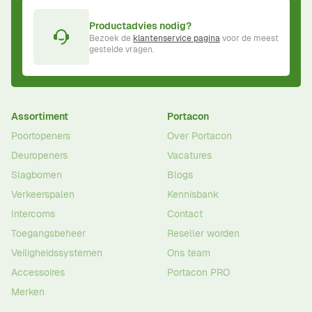
Productadvies nodig?
Bezoek de
klantenservice pagina
voor de meest
gestelde vragen.
Assortiment
Portacon
Poortopeners
Over Portacon
Deuropeners
Vacatures
Slagbomen
Blogs
Verkeerspalen
Kennisbank
Intercoms
Contact
Toegangsbeheer
Reseller worden
Veiligheidssystemen
Ons team
Accessoires
Portacon PRO
Merken