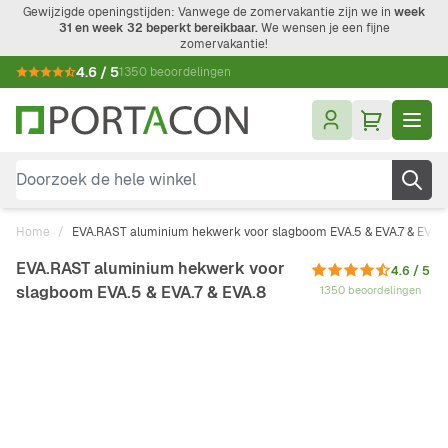
Ga naar de inhoud
Gewijzigde openingstijden: Vanwege de zomervakantie zijn we in
week
31 en week 32 beperkt bereikbaar.
We wensen je een fijne
zomervakantie!
4.6 / 5
1350 beoordelingen
Doorzoek de hele winkel
Home
/
EVA.RAST aluminium hekwerk voor slagboom EVA.5 & EVA.7 & EVA.8
EVA.RAST aluminium hekwerk voor
4.6 / 5
slagboom EVA.5 & EVA.7 & EVA.8
1350 beoordelingen