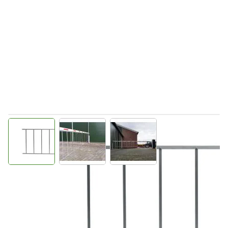
View larger image
View larger image
View larger image
Direct leverbaar
9672010
Productgroep E
€ 212,96
Incl. BTW