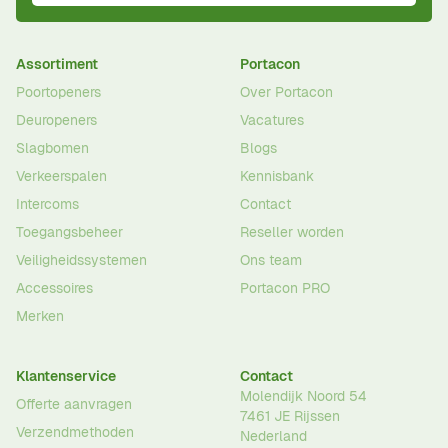
Assortiment
Portacon
Poortopeners
Over Portacon
Deuropeners
Vacatures
Slagbomen
Blogs
Verkeerspalen
Kennisbank
Intercoms
Contact
Toegangsbeheer
Reseller worden
Veiligheidssystemen
Ons team
Accessoires
Portacon PRO
Merken
Klantenservice
Contact
Molendijk Noord 54
Offerte aanvragen
7461 JE
Rijssen
Verzendmethoden
Nederland