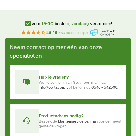
Voor
15:00
besteld,
vandaag
verzonden!
4.6 / 5
1350 beoordelingen
Neem contact op met één van onze
specialisten
Heb je vragen?
We helpen je graag. Stuur een mail naar
info@portacon.nl
of bel ons op
0548 - 542590
.
Productadvies nodig?
Bezoek de
klantenservice pagina
voor de meest
gestelde vragen.