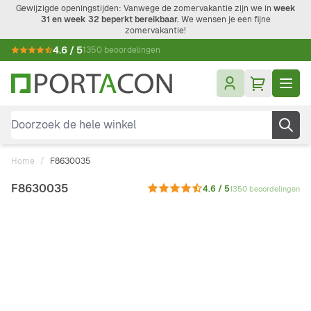
Ga naar de inhoud
Gewijzigde openingstijden: Vanwege de zomervakantie zijn we in
week
31 en week 32 beperkt bereikbaar.
We wensen je een fijne
zomervakantie!
4.6 / 5
1350 beoordelingen
Doorzoek de hele winkel
Home
/
F8630035
F8630035
4.6 / 5
1350 beoordelingen