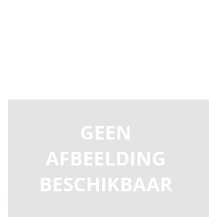
Levertijd 2-5 dagen
F8630035
Productgroep E
€ 76,94
Incl. BTW
Aantal