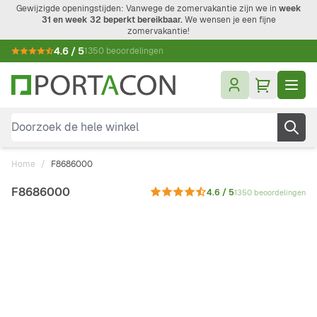
Ga naar de inhoud
Gewijzigde openingstijden: Vanwege de zomervakantie zijn we in
week
31 en week 32 beperkt bereikbaar.
We wensen je een fijne
zomervakantie!
4.6 / 5
1350 beoordelingen
Doorzoek de hele winkel
Home
/
F8686000
F8686000
4.6 / 5
1350 beoordelingen