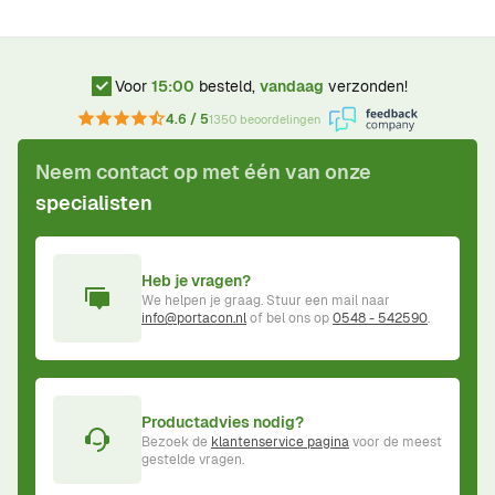
Voor
15:00
besteld,
vandaag
verzonden!
4.6 / 5
1350 beoordelingen
Neem contact op met één van onze
specialisten
Heb je vragen?
We helpen je graag. Stuur een mail naar
info@portacon.nl
of bel ons op
0548 - 542590
.
Productadvies nodig?
Bezoek de
klantenservice pagina
voor de meest
gestelde vragen.