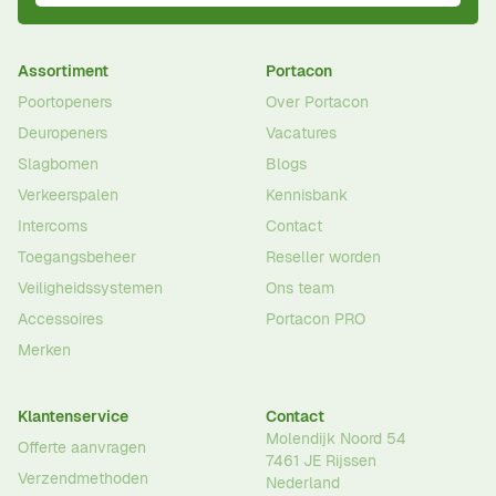
Assortiment
Portacon
Poortopeners
Over Portacon
Deuropeners
Vacatures
Slagbomen
Blogs
Verkeerspalen
Kennisbank
Intercoms
Contact
Toegangsbeheer
Reseller worden
Veiligheidssystemen
Ons team
Accessoires
Portacon PRO
Merken
Klantenservice
Contact
Molendijk Noord 54
Offerte aanvragen
7461 JE
Rijssen
Verzendmethoden
Nederland