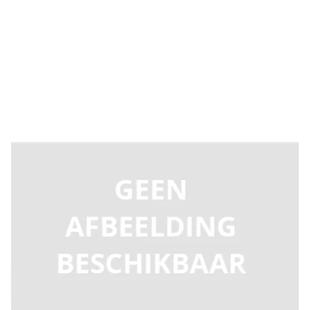
Direct leverbaar
F8686000
Productgroep E
€ 57,48
Incl. BTW
Aantal