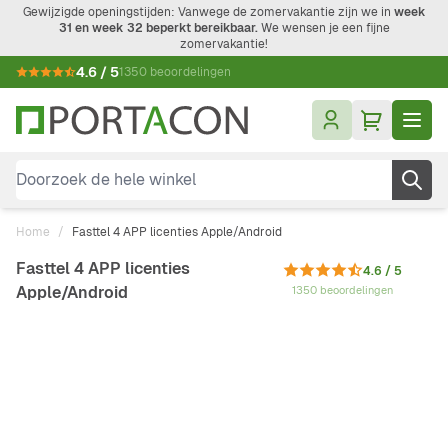
Ga naar de inhoud
Gewijzigde openingstijden: Vanwege de zomervakantie zijn we in
week
31 en week 32 beperkt bereikbaar.
We wensen je een fijne
zomervakantie!
4.6 / 5
1350 beoordelingen
Doorzoek de hele winkel
Home
/
Fasttel 4 APP licenties Apple/Android
Fasttel 4 APP licenties
4.6 / 5
Apple/Android
1350 beoordelingen