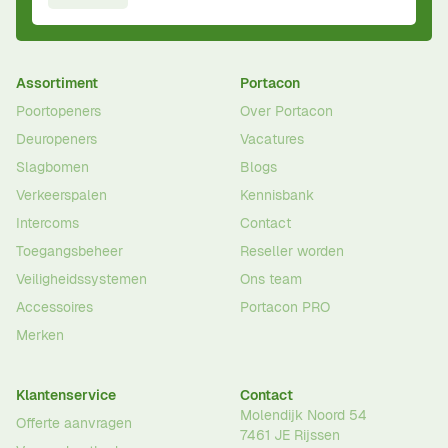
Assortiment
Portacon
Poortopeners
Over Portacon
Deuropeners
Vacatures
Slagbomen
Blogs
Verkeerspalen
Kennisbank
Intercoms
Contact
Toegangsbeheer
Reseller worden
Veiligheidssystemen
Ons team
Accessoires
Portacon PRO
Merken
Klantenservice
Contact
Molendijk Noord 54
Offerte aanvragen
7461 JE
Rijssen