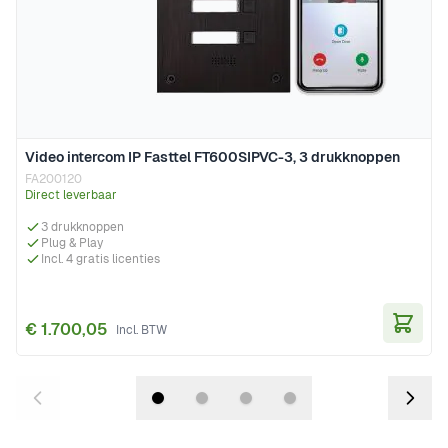
Video intercom IP Fasttel FT600SIPVC-3, 3 drukknoppen
FA200120
Direct leverbaar
3 drukknoppen
Plug & Play
Incl. 4 gratis licenties
€ 1.700,05
In Wi