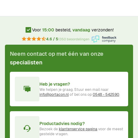
Voor
15:00
besteld,
vandaag
verzonden!
4.6 / 5
1350 beoordelingen
Neem contact op met één van onze
specialisten
Heb je vragen?
We helpen je graag. Stuur een mail naar
info@portacon.nl
of bel ons op
0548 - 542590
.
Productadvies nodig?
Bezoek de
klantenservice pagina
voor de meest
gestelde vragen.