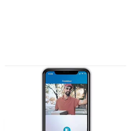
Levertijd 2-5 dagen
FA100105
Productgroep B
€ 544,50
Incl. BTW
Aantal