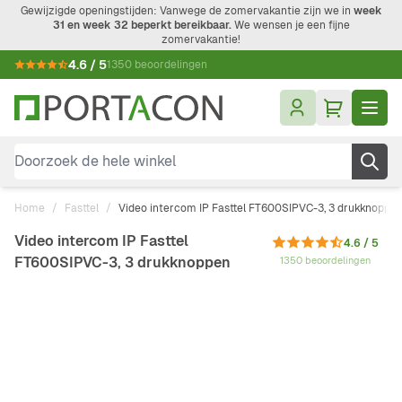
Ga naar de inhoud
Gewijzigde openingstijden: Vanwege de zomervakantie zijn we in
week
31 en week 32 beperkt bereikbaar.
We wensen je een fijne
zomervakantie!
4.6 / 5
1350 beoordelingen
Doorzoek de hele winkel
Home
/
Fasttel
/
Video intercom IP Fasttel FT600SIPVC-3, 3 drukknoppe
Video intercom IP Fasttel
4.6 / 5
FT600SIPVC-3, 3 drukknoppen
1350 beoordelingen