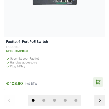
Fasttel 4-Port PoE Switch
FA100140
Direct leverbaar
Geschikt voor Fasttel
Handige accessoire
Plug & Play
€ 108,90
In Wi