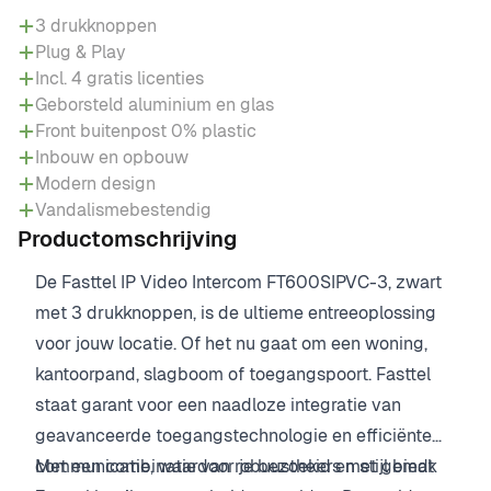
3 drukknoppen
Plug & Play
Incl. 4 gratis licenties
Geborsteld aluminium en glas
Front buitenpost 0% plastic
Inbouw en opbouw
Modern design
Vandalismebestendig
Productomschrijving
De Fasttel IP Video Intercom FT600SIPVC-3, zwart
met 3 drukknoppen, is de ultieme entreeoplossing
voor jouw locatie. Of het nu gaat om een woning,
kantoorpand, slagboom of toegangspoort. Fasttel
staat garant voor een naadloze integratie van
geavanceerde toegangstechnologie en efficiënte
communicatie, waardoor je bezoekers met gemak
Met een combinatie van robuustheid en stijl biedt