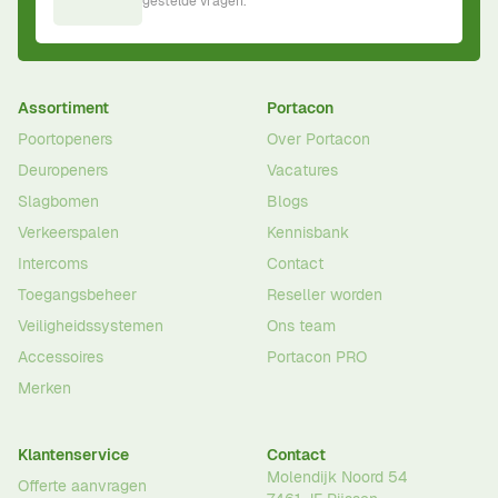
gestelde vragen.
Assortiment
Portacon
Poortopeners
Over Portacon
Deuropeners
Vacatures
Slagbomen
Blogs
Verkeerspalen
Kennisbank
Intercoms
Contact
Toegangsbeheer
Reseller worden
Veiligheidssystemen
Ons team
Accessoires
Portacon PRO
Merken
Klantenservice
Contact
Molendijk Noord 54
Offerte aanvragen