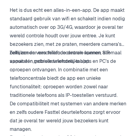
Het is dus echt een alles-in-een-app. De app maakt
standaard gebruik van wifi en schakelt indien nodig
automatisch over op 3G/4G, waardoor je overal ter
wereld controle houdt over jouw entree. Je kunt
bezoekers zien, met ze praten, meerdere camera's
bekijken en verschillende deuren openen, allemaal
Zelfs zonder een telefooncentrale kunnen SIP-
vanuit één gebruiksvriendelijke app.
apparaten,mobiele telefoons, tablets en PC's de
oproepen ontvangen. In combinatie met een
telefooncentrale biedt de app een unieke
functionaliteit: oproepen worden zowel naar
traditionele telefoons als IP-toestellen verstuurd.
De compatibiliteit met systemen van andere merken
en zelfs oudere Fasttel deurtelefoons zorgt ervoor
dat je overal ter wereld jouw bezoekers kunt
managen.