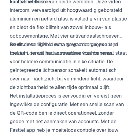
kunt verwelkomen.
Fasttel het beste van beide werelden. Deze video
intercom, vervaardigd uit hoogwaardig geborsteld
aluminium en gehard glas, is volledig vrij van plastic
en biedt de flexibiliteit van zowel inbouw- als
opbouwmontage. Met vier antivandaalschroeven
wordt de veiligheid extra gewaarborgd, zodat je
De discrete 140° camera zorgt voor onopvallend
met een gerust hart jouw entree kunt beheren.
toezicht, terwijl het aanpasbare volume garant staat
voor heldere communicatie in elke situatie. De
geïntegreerde lichtsensor schakelt automatisch
over naar nachtzicht bij verminderd licht, waardoor
de zichtbaarheid te allen tijde optimaal blijft.
Het installatieproces is eenvoudig en vereist geen
ingewikkelde configuratie. Met een snelle scan van
de QR-code ben je direct operationeel, zonder
gedoe met het aanmaken van accounts. Met de
Fasttel app heb je moeiteloos controle over jouw