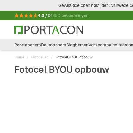
Ga naar de inhoud
Gewijzigde openingstijden: Vanwege de
4.6 / 5
1350 beoordelingen
Poortopeners
Deuropeners
Slagbomen
Verkeerspalen
Interco
Home
/
Fotocellen
/
Fotocel BYOU opbouw
Fotocel BYOU opbouw