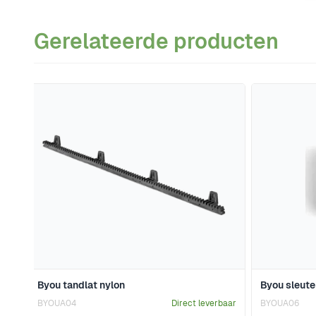
Gerelateerde producten
Navigeren door de elementen van de carrousel is mogeli
Druk om carrousel over te slaan
Byou tandlat nylon
Byou sleut
BYOUA04
Direct leverbaar
BYOUA06