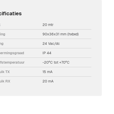
ificaties
k
20 mtr
ing
90x36x31 mm (hxbxd)
ng
24 Vac/dc
ermingsgraad
IP 44
jfstemperatuur
-20°C tot +70°C
uik TX
15 mA
uik RX
20 mA