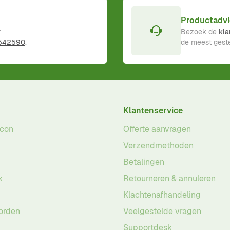
Productadvi
r
Bezoek de
kla
 542590
.
de meest geste
Klantenservice
acon
Offerte aanvragen
Verzendmethoden
Betalingen
k
Retourneren & annuleren
Klachtenafhandeling
orden
Veelgestelde vragen
Supportdesk