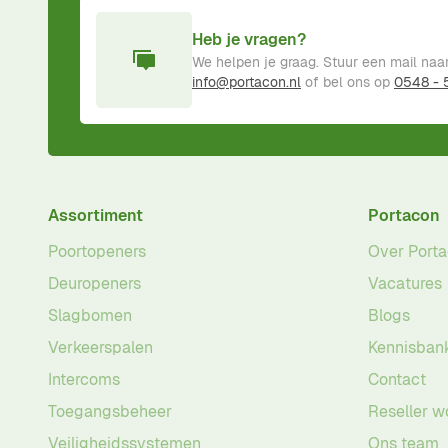
Heb je vragen?
We helpen je graag. Stuur een mail naa
info@portacon.nl
of bel ons op
0548 -
Assortiment
Portacon
Poortopeners
Over Port
Deuropeners
Vacatures
Slagbomen
Blogs
Verkeerspalen
Kennisban
Intercoms
Contact
Toegangsbeheer
Reseller w
Veiligheidssystemen
Ons team