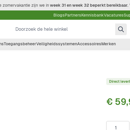
 zomervakantie zijn we in
week 31 en week 32 beperkt bereikbaar.
Blogs
Partners
Kennisbank
Vacatures
Su
Doorzoek de hele winkel
ms
Toegangsbeheer
Veiligheidssystemen
Accessoires
Merken
Direct lever
€ 59
Aantal