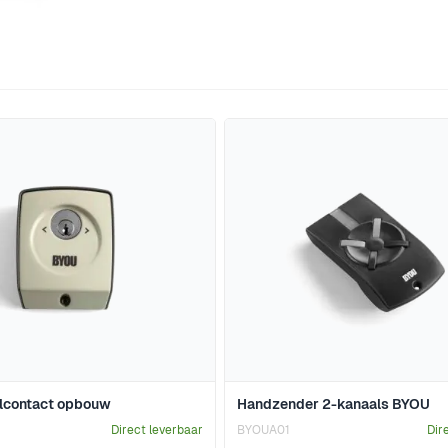
jk met de tabtoets. U kunt de carrousel overslaan of direct 
elcontact opbouw
Handzender 2-kanaals BYOU
Direct leverbaar
BYOUA01
Dir