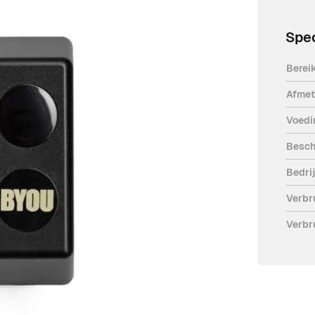
Spec
Berei
Afmet
 meter en worden standaard geleverd
Voedi
vanger. Deze doe-het-zelf sets zijn
Besch
 fabriek gemaakt.
Bedri
Verbr
Verbr