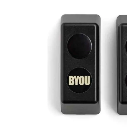
Plus- en minpunten
Low budget model
Max. 20 mtr
Stevige behuizing
Productomschrijving
De Byou fotocellen worden hebben een bereik van 20
in alle Byou sets. De set bestaat uit een zender en ont
ontwikkeld door Beninca en worden ook in de Beninca