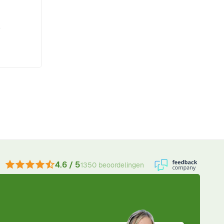
e
4.6 / 5
1350 beoordelingen