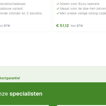
leutelschakelaar
Alleen voor Byou openers
 opbouw variant
Ideaal voor de doe-het-zelver
ronde cillinder en 2 sleutels
Met unieke veilige rolling cod
€ 51,12
ductgarantie
!
onze
specialisten