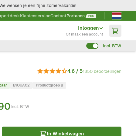
We wensen je een fijne zomervakantie!
Taal kieze
pportdesk
Klantenservice
Contact
Portacon
Inloggen
Of maak een account
Incl. BTW
4.6 / 5
1350 beoordelingen
baar
BYOUA02
Productgroep B
,90
Incl. BTW
In Winkelwagen