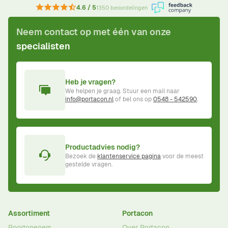
4.6 / 5
1350 beoordelingen
Neem contact op met één van onze
specialisten
Heb je vragen?
We helpen je graag. Stuur een mail naar
info@portacon.nl
of bel ons op
0548 - 542590
.
Productadvies nodig?
Bezoek de
klantenservice pagina
voor de meest
gestelde vragen.
Assortiment
Portacon
Poortopeners
Over Portacon