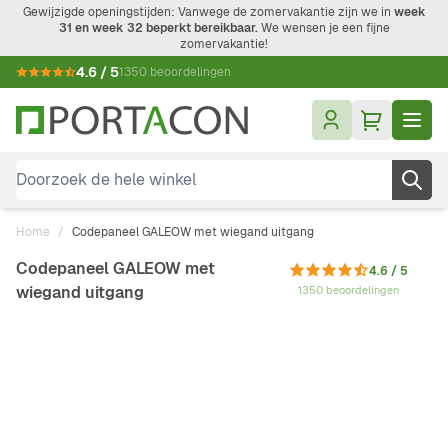
Ga naar de inhoud
Gewijzigde openingstijden: Vanwege de zomervakantie zijn we in
week
31 en week 32 beperkt bereikbaar.
We wensen je een fijne
zomervakantie!
4.6 / 5
1350 beoordelingen
Doorzoek de hele winkel
Home
/
Codepaneel GALEOW met wiegand uitgang
Codepaneel GALEOW met
4.6 / 5
wiegand uitgang
1350 beoordelingen