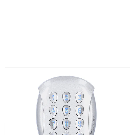
Direct leverbaar
C201062
Productgroep D
€ 313,39
Incl. BTW
Aantal