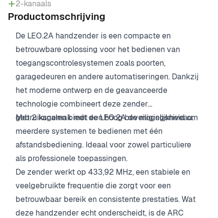
2-kanaals
Productomschrijving
De LEO.2A handzender is een compacte en
betrouwbare oplossing voor het bedienen van
toegangscontrolesystemen zoals poorten,
garagedeuren en andere automatiseringen. Dankzij
het moderne ontwerp en de geavanceerde
technologie combineert deze zender
gebruiksgemak met een hoog beveiligingsniveau.
Met 2 kanalen biedt de LEO.2A de mogelijkheid om
meerdere systemen te bedienen met één
afstandsbediening. Ideaal voor zowel particuliere
als professionele toepassingen.
De zender werkt op 433,92 MHz, een stabiele en
veelgebruikte frequentie die zorgt voor een
betrouwbaar bereik en consistente prestaties. Wat
deze handzender echt onderscheidt, is de ARC