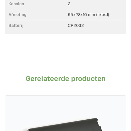
Kanalen
2
Afmeting
65x28x10 mm (hxbxd)
Batterij
CR2032
Gerelateerde producten
Navigeren door de elementen van de carrousel is mogelijk m
Druk om carrousel over te slaan
Druk op om naar carrouselnavigatie te gaan