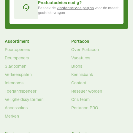
Productadvies nodig?
Bezoek de
klantenservice pagina
voor de meest
gestelde vragen.
Assortiment
Portacon
Poortopeners
Over Portacon
Deuropeners
Vacatures
Slagbomen
Blogs
Verkeerspalen
Kennisbank
Intercoms
Contact
Toegangsbeheer
Reseller worden
Veiligheidssystemen
Ons team
Accessoires
Portacon PRO
Merken