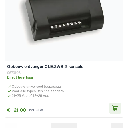
Opbouw ontvanger ONE.2WB 2-kanaals
9673103
Direct leverbaar
Opbouw, universeel toepasbaar
Voor alle types Beninca zenders
21÷28 Vac of 12÷28 Vdc
€ 121,00
In Wi