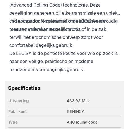
(Advanced Rolling Code) technologie. Deze
beveiliging genereert bij elke transmissie een unieke
code, waardoor kopiëren of ongeautoriseerde
Het compacte formaat maakt de LEO.2A eenvoudig
toegang vrijwel onmogelijk wordt.
mee te nemen aan een sleutelbos of in de zak,
terwijl het ergonomische ontwerp zorgt voor
comfortabel dagelijks gebruik.
De LEO.2A is de perfecte keuze voor wie op zoek is
naar een veilige, praktische en moderne
handzender voor dagelijks gebruik.
Specificaties
Uitvoering
433,92 Mhz
Fabrikant
BENINCA
Type
ARC rolling code