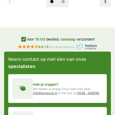
Voor
15:00
besteld,
vandaag
verzonden!
4.6 / 5
1350 beoordelingen
Neem contact op met één van onze
specialisten
Heb je vragen?
We helpen je graag. Stuur een mail naar
info@portacon.nl
of bel ons op
0548 - 542590
.