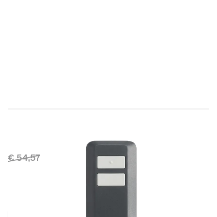
Direct leverbaar
986303913
Productgroep E
€ 54,57
€ 49,01
Incl. BTW
Aantal