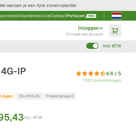
We wensen je een fijne zomervakantie!
Taal kieze
pportdesk
Klantenservice
Contact
Portacon
Inloggen
Of maak een account
Incl. BTW
 4G-IP
4.6 / 5
1350 beoordelingen
-5 dagen
35-0103-EU
Productgroep B
95,43
Incl. BTW