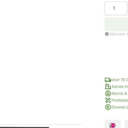
Aantal
Wanneer e
Voor 15:
Advies i
Kennis &
Professi
Diverse 