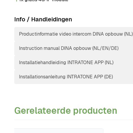
Info / Handleidingen
Productinformatie video intercom DINA opbouw (NL)
Instruction manual DINA opbouw (NL/EN/DE)
Installatiehandleiding INTRATONE APP (NL)
Installationsanleitung INTRATONE APP (DE)
Gerelateerde producten
Navigeren door de elementen van de carrousel is mogeli
Druk om carrousel over te slaan