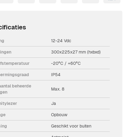
ificaties
ng
12-24 Vdc
ingen
300x225x27 mm (hxbxd)
jfstemperatuur
-20°C / +60°C
ermingsgraad
IP54
aantal beheerde
Max. 8
ngen
mitylezer
Ja
age
Opbouw
sing
Geschikt voor buiten