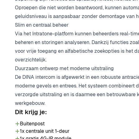
Oproepen die niet worden beantwoord, kunnen automa
geluidsniveau is aanpasbaar zonder demontage van he
Slim en centraal beheer
Via het Intratone-platform kunnen beheerders real-tim
beheren en storingen analyseren. Dankzij functies zoa
voor vrije toegang en alfabetische zoekopties is het da
overzichtelijk.
Duurzaam ontwerp met moderne uitstraling
De DINA intercom is afgewerkt in een robuuste antracie
moderne gevels en entrees. Het systeem combineert du
verzorgde uitstraling en is daarmee een betrouwbare 
werkgebouw.
Dit krijg je:
Buitenpost
1x centrale unit 1-deur
1x gratis 4G-IP module