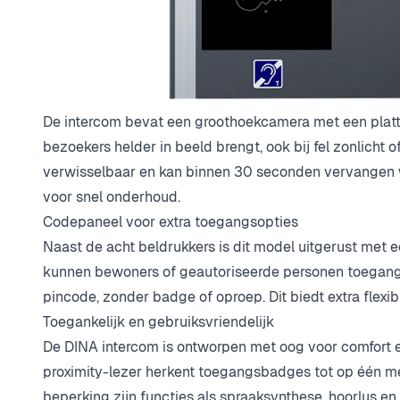
platform.
weergegeven. Papieren naamkaartjes zijn daarmee verl
beheerderswebsite kunnen namen op afstand eenvoudi
zonder fysieke ingrepen.
Groothoekcamera met duidelijke beeldkwaliteit
De intercom bevat een groothoekcamera met een platte 
bezoekers helder in beeld brengt, ook bij fel zonlicht 
verwisselbaar en kan binnen 30 seconden vervangen 
voor snel onderhoud.
Codepaneel voor extra toegangsopties
Naast de acht beldrukkers is dit model uitgerust met
kunnen bewoners of geautoriseerde personen toegang v
pincode, zonder badge of oproep. Dit biedt extra flexib
Toegankelijk en gebruiksvriendelijk
De DINA intercom is ontworpen met oog voor comfort e
proximity-lezer herkent toegangsbadges tot op één me
beperking zijn functies als spraaksynthese, hoorlus 