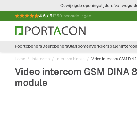
Ga naar de inhoud
Gewijzigde openingstijden: Vanwege de
4.6 / 5
1350 beoordelingen
Poortopeners
Deuropeners
Slagbomen
Verkeerspalen
Interco
Home
/
Intercoms
/
Intercom binnen
/
Video intercom GSM DINA 8
Video intercom GSM DINA 8 
module