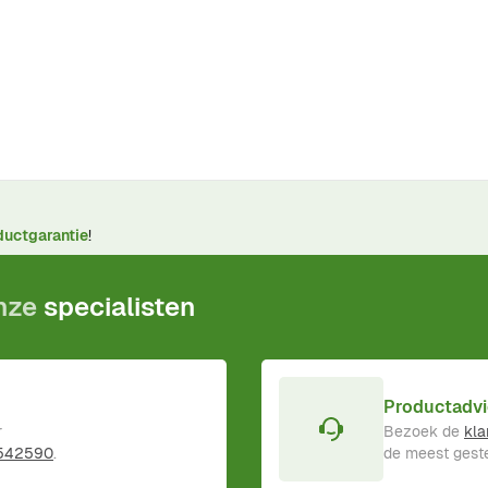
ductgarantie
!
onze
specialisten
Productadvi
r
Bezoek de
kla
 542590
.
de meest geste