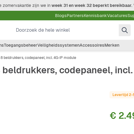
 zomervakantie zijn we in
week 31 en week 32 beperkt bereikbaar.
Blogs
Partners
Kennisbank
Vacatures
Su
Doorzoek de hele winkel
ms
Toegangsbeheer
Veiligheidssystemen
Accessoires
Merken
 beldrukkers, codepaneel, incl. 4G-IP module
beldrukkers, codepaneel, incl.
Levertijd 2
€ 2.4