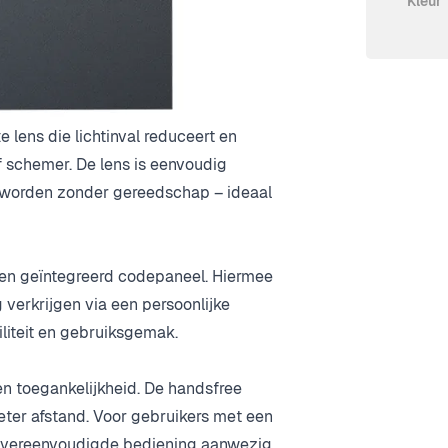
Kleur
eden tijd. Via de Intratone-app of de
g worden aangepast – snel, netjes en
lens die lichtinval reduceert en
of schemer. De lens is eenvoudig
worden zonder gereedschap – ideaal
 een geïntegreerd codepaneel. Hiermee
erkrijgen via een persoonlijke
iliteit en gebruiksgemak.
n toegankelijkheid. De handsfree
ter afstand. Voor gebruikers met een
en vereenvoudigde bediening aanwezig.