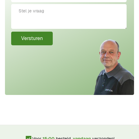
Versturen
Voor
15:00
besteld,
vandaag
verzonden!