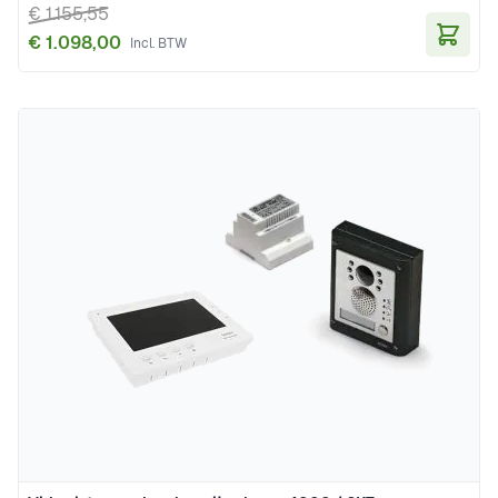
€ 1.155,55
€ 1.098,00
In Wi