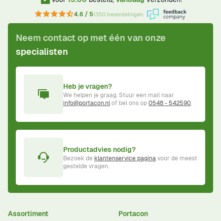
4.6 / 5
1350 beoordelingen
Neem contact op met één van onze
specialisten
Heb je vragen?
We helpen je graag. Stuur een mail naar
info@portacon.nl
of bel ons op
0548 - 542590
.
Productadvies nodig?
Bezoek de
klantenservice pagina
voor de meest
gestelde vragen.
Assortiment
Portacon