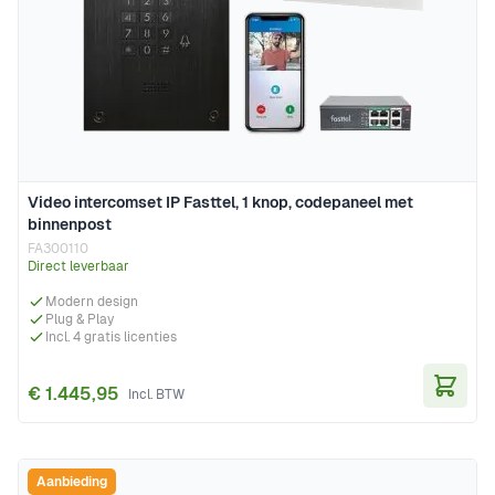
Video intercomset IP Fasttel, 1 knop, codepaneel met
binnenpost
FA300110
Direct leverbaar
Modern design
Plug & Play
Incl. 4 gratis licenties
€ 1.445,95
In Wi
Aanbieding