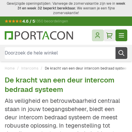
Ga naar de inhoud
Gewijzigde openingstijden: Vanwege de zomervakantie zijn we in
week
31 en week 32 beperkt bereikbaar.
We wensen je een fijne
zomervakantie!
4.6 / 5
1350 beoordelingen
Doorzoek de hele winkel
Home
/
Intercoms
/
De kracht van een deur intercom bedraad systeem
De kracht van een deur intercom
bedraad systeem
Als veiligheid en betrouwbaarheid centraal
staan in jouw toegangsbeheer, biedt een
deur intercom bedraad systeem de meest
robuuste oplossing. In tegenstelling tot