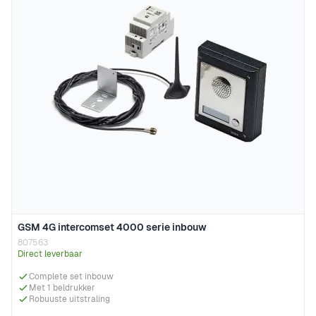
GSM 4G intercomset 4000 serie inbouw
807563
Direct leverbaar
Complete set inbouw
Met 1 beldrukker
Robuuste uitstraling