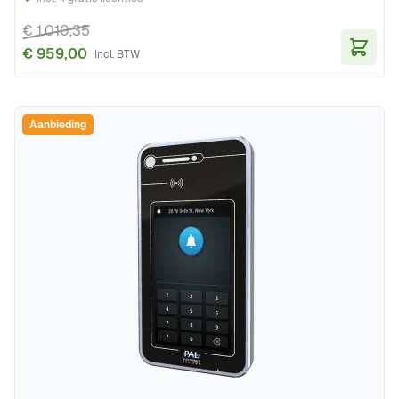
€ 1.010,35
€ 959,00
In Wi
Aanbieding