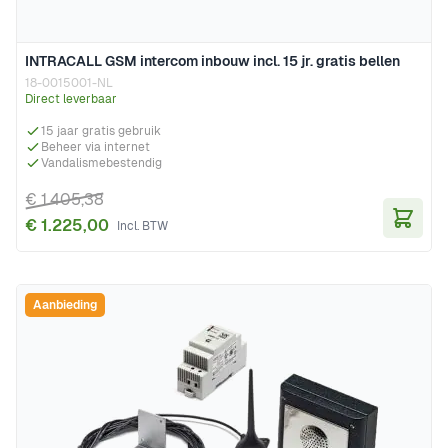
INTRACALL GSM intercom inbouw incl. 15 jr. gratis bellen
18-0015001-NL
Direct leverbaar
15 jaar gratis gebruik
Beheer via internet
Vandalismebestendig
€ 1.405,38
€ 1.225,00
In Wi
Aanbieding