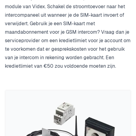
module van Videx. Schakel de stroomtoevoer naar het
intercompaneel uit wanneer je de SIM-kaart invoert of
verwijdert. Gebruik je een SIM-kaart met
maandabonnement voor je GSM intercom? Vraag dan je
serviceprovider om een kredietlimiet voor je account om
te voorkomen dat er gesprekskosten voor het gebruik
van je intercom in rekening worden gebracht. Een
kredietlimiet van €50 zou voldoende moeten zijn.