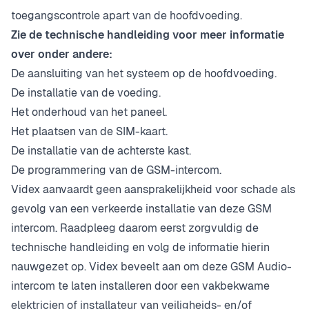
toegangscontrole apart van de hoofdvoeding.
Zie de technische handleiding voor meer informatie
over onder andere:
De aansluiting van het systeem op de hoofdvoeding.
De installatie van de voeding.
Het onderhoud van het paneel.
Het plaatsen van de SIM-kaart.
De installatie van de achterste kast.
De programmering van de GSM-intercom.
Videx aanvaardt geen aansprakelijkheid voor schade als
gevolg van een verkeerde installatie van deze GSM
intercom. Raadpleeg daarom eerst zorgvuldig de
technische handleiding en volg de informatie hierin
nauwgezet op. Videx beveelt aan om deze GSM Audio-
intercom te laten installeren door een vakbekwame
elektricien of installateur van veiligheids- en/of