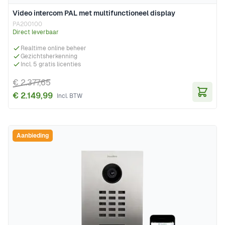
Video intercom PAL met multifunctioneel display
PA200100
Direct leverbaar
Realtime online beheer
Gezichtsherkenning
Incl. 5 gratis licenties
€ 2.377,65
€ 2.149,99
In Wi
Aanbieding