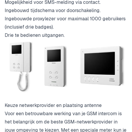
Mogelijkheid voor SMS-melding via contact.
Ingebouwd tijdschema voor doorschakeling.
Ingebouwde proxylezer voor maximaal 1000 gebruikers
(inclusief drie badges).
Drie te bedienen uitgangen.
Keuze netwerkprovider en plaatsing antenne
Voor een betrouwbare werking van je GSM intercom is
het belangrijk om de beste GSM-netwerkprovider in
jouw omgeving te kiezen. Met een speciale meter kun je