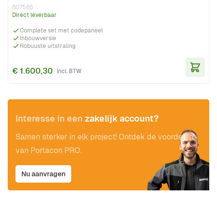
807565
Direct leverbaar
Complete set met codepaneel
Inbouwversie
Robuuste uitstraling
€ 1.600,30
In Wi
Interesse in een
zakelijk account?
Samen sterker in elk project! Ontdek de voordelen
van Portacon PRO.
Nu aanvragen