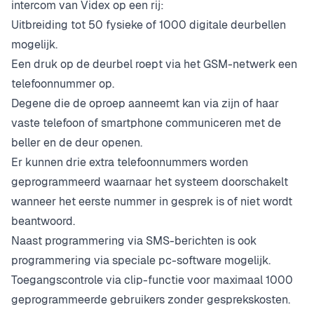
intercom van Videx op een rij:
Uitbreiding tot 50 fysieke of 1000 digitale deurbellen
mogelijk.
Een druk op de deurbel roept via het GSM-netwerk een
telefoonnummer op.
Degene die de oproep aanneemt kan via zijn of haar
vaste telefoon of smartphone communiceren met de
beller en de deur openen.
Er kunnen drie extra telefoonnummers worden
geprogrammeerd waarnaar het systeem doorschakelt
wanneer het eerste nummer in gesprek is of niet wordt
beantwoord.
Naast programmering via SMS-berichten is ook
programmering via speciale pc-software mogelijk.
Toegangscontrole via clip-functie voor maximaal 1000
geprogrammeerde gebruikers zonder gesprekskosten.