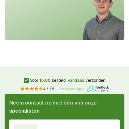
Voor
15:00
besteld,
vandaag
verzonden!
4.6 / 5
1350 beoordelingen
Neem contact op met één van onze
specialisten