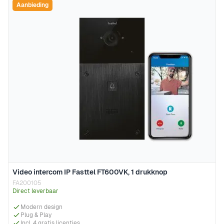
Aanbieding
Video intercom IP Fasttel FT600VK, 1 drukknop
FA200105
Direct leverbaar
Modern design
Plug & Play
Incl. 4 gratis licenties