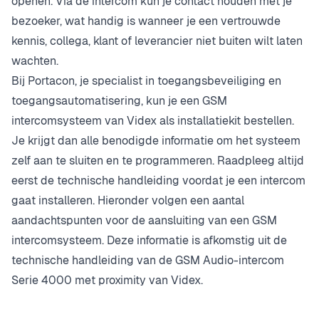
openen. Via de intercom kun je contact houden met je
bezoeker, wat handig is wanneer je een vertrouwde
kennis, collega, klant of leverancier niet buiten wilt laten
wachten.
Bij Portacon, je specialist in toegangsbeveiliging en
toegangsautomatisering, kun je een GSM
intercomsysteem van Videx als installatiekit bestellen.
Je krijgt dan alle benodigde informatie om het systeem
zelf aan te sluiten en te programmeren. Raadpleeg altijd
eerst de technische handleiding voordat je een intercom
gaat installeren. Hieronder volgen een aantal
aandachtspunten voor de aansluiting van een GSM
intercomsysteem. Deze informatie is afkomstig uit de
technische handleiding van de GSM Audio-intercom
Serie 4000 met proximity van Videx.