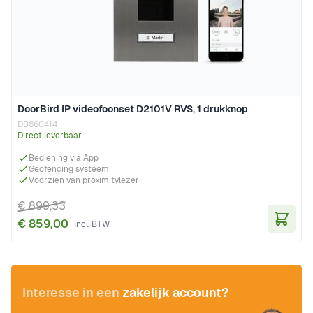
DoorBird IP videofoonset D2101V RVS, 1 drukknop
DB860414
Direct leverbaar
Bediening via App
Geofencing systeem
Voorzien van proximitylezer
€ 899,33
€ 859,00
In Wi
Interesse in een
zakelijk account?