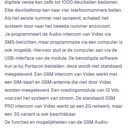
digitale versie kan zelfs tot 1000 deurbellen bedienen.
Elke deurbelknop kan naar vier telefoonnummers bellen.
Als het eerste nummer niet opneemt, schakelt het
systeem door naar het tweede nummer enzovoort.
Je programmeert de Audio-intercom van Videx via
SMS-berichten, maar programmatie via een computer is
ook mogelijk. Hiervoor sluit je de computer aan via de
USB-interface van de module. De benodigde software
kun je bij Portacon bestellen; deze wordt niet standaard
meegeleverd. Een GSM intercom van Videx werkt met
een SIM-kaart en GSM-antenne die niet door Videx
worden meegeleverd. Een voedingsmodule van 12 Vdc
voorziet het systeem van stroom. De standaard GSM
PRO intercom van Videx werkt op een 2G netwerk, maar
een 3G variant is ook beschikbaar.
De functies en mogelijkheden van de GSM Audio-