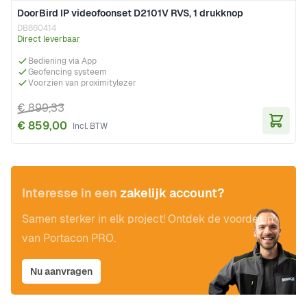
DoorBird IP videofoonset D2101V RVS, 1 drukknop
DB860414
Direct leverbaar
Bediening via App
Geofencing systeem
Voorzien van proximitylezer
€ 899,33
€ 859,00
In Wi
Interesse in een
zakelijk account?
Samen sterker in elk project! Ontdek de voordelen
van Portacon PRO.
Nu aanvragen