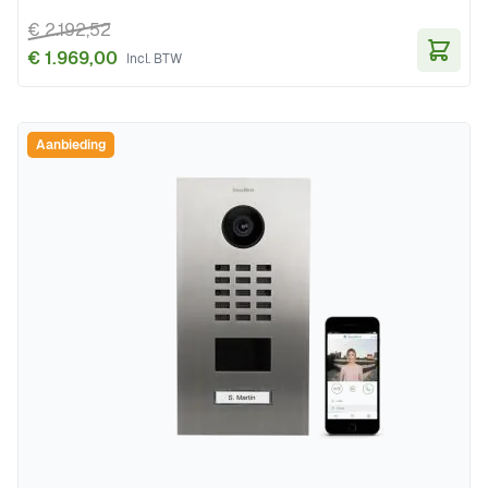
€ 2.192,52
€ 1.969,00
In Wi
Aanbieding