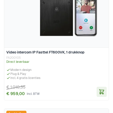
Video intercom IP Fasttel FT600VK, 1 drukknop
FA200105
Direct leverbaar
Modern design
Plug & Play
Incl. 4 gratis licenties
€ 1.010,35
€ 959,00
In Wi