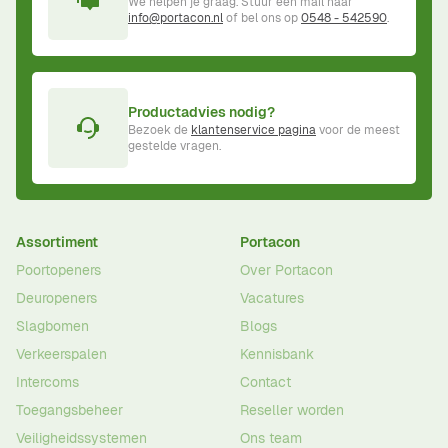
We helpen je graag. Stuur een mail naar
info@portacon.nl
of bel ons op
0548 - 542590
.
Productadvies nodig?
Bezoek de
klantenservice pagina
voor de meest
gestelde vragen.
Assortiment
Portacon
Poortopeners
Over Portacon
Deuropeners
Vacatures
Slagbomen
Blogs
Verkeerspalen
Kennisbank
Intercoms
Contact
Toegangsbeheer
Reseller worden
Veiligheidssystemen
Ons team