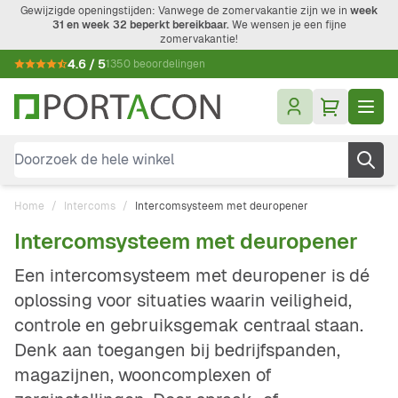
Ga naar de inhoud
Gewijzigde openingstijden: Vanwege de zomervakantie zijn we in
week
31 en week 32 beperkt bereikbaar.
We wensen je een fijne
zomervakantie!
4.6 / 5
1350 beoordelingen
Doorzoek de hele winkel
Home
/
Intercoms
/
Intercomsysteem met deuropener
Intercomsysteem met deuropener
Een intercomsysteem met deuropener is dé
oplossing voor situaties waarin veiligheid,
controle en gebruiksgemak centraal staan.
Denk aan toegangen bij bedrijfspanden,
magazijnen, wooncomplexen of