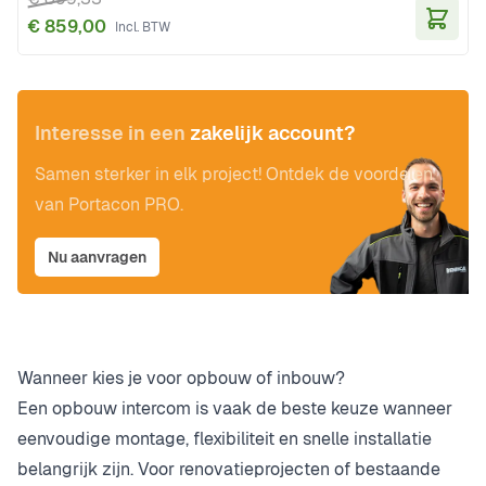
€ 859,00
In Wi
Interesse in een
zakelijk account?
Samen sterker in elk project! Ontdek de voordelen
van Portacon PRO.
Nu aanvragen
Wanneer kies je voor opbouw of inbouw?
Een opbouw intercom is vaak de beste keuze wanneer
eenvoudige montage, flexibiliteit en snelle installatie
belangrijk zijn. Voor renovatieprojecten of bestaande