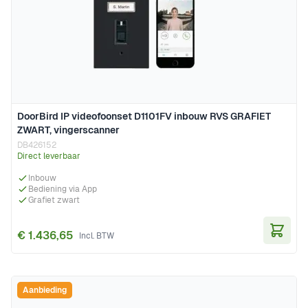
DoorBird IP videofoonset D1101FV inbouw RVS GRAFIET
ZWART, vingerscanner
DB426152
Direct leverbaar
Inbouw
Bediening via App
Grafiet zwart
€ 1.436,65
In Wi
Aanbieding