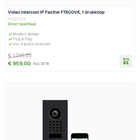
Video intercom IP Fasttel FT600VK, 1 drukknop
FA200105
Direct leverbaar
Modern design
Plug & Play
Incl. 4 gratis licenties
€ 1.010,35
€ 959,00
In Wi