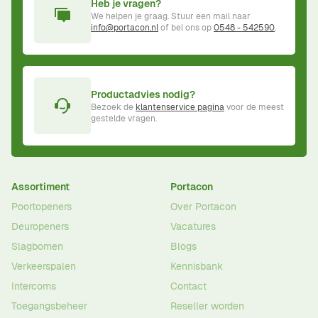
Heb je vragen?
We helpen je graag. Stuur een mail naar
info@portacon.nl
of bel ons op
0548 - 542590
.
Productadvies nodig?
Bezoek de
klantenservice pagina
voor de meest
gestelde vragen.
Assortiment
Portacon
Poortopeners
Over Portacon
Deuropeners
Vacatures
Slagbomen
Blogs
Verkeerspalen
Kennisbank
Intercoms
Contact
Toegangsbeheer
Reseller worden