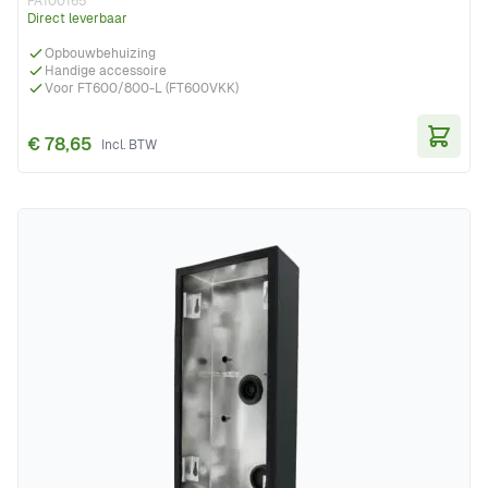
FA100165
Direct leverbaar
Opbouwbehuizing
Handige accessoire
Voor FT600/800-L (FT600VKK)
€ 78,65
In Wi