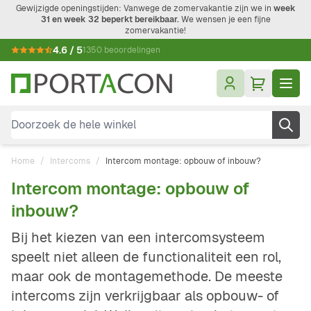
Ga naar de inhoud
Gewijzigde openingstijden: Vanwege de zomervakantie zijn we in
week
31 en week 32 beperkt bereikbaar.
We wensen je een fijne
zomervakantie!
4.6 / 5
1350 beoordelingen
Doorzoek de hele winkel
Home
/
Intercoms
/
Intercom montage: opbouw of inbouw?
Intercom montage: opbouw of
inbouw?
Bij het kiezen van een intercomsysteem
speelt niet alleen de functionaliteit een rol,
maar ook de montagemethode. De meeste
intercoms zijn verkrijgbaar als opbouw- of