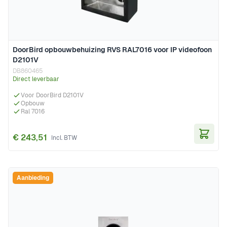
DoorBird opbouwbehuizing RVS RAL7016 voor IP videofoon
D2101V
DB860465
Direct leverbaar
Voor DoorBird D2101V
Opbouw
Ral 7016
€ 243,51
In Wi
Aanbieding