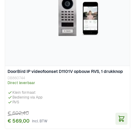
DoorBird IP videofoonset D1101V opbouw RVS, 1 drukknop
DB860744
Direct leverbaar
Klein formaat
Bediening via App
RVS
€ 602,40
€ 569,00
In Wi