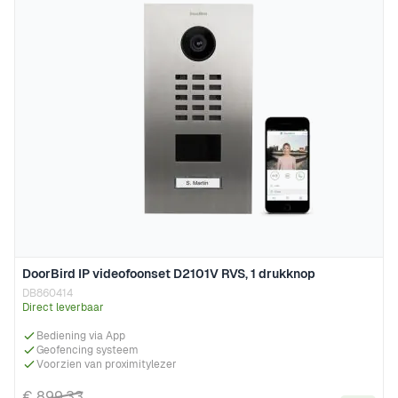
DoorBird IP videofoonset D2101V RVS, 1 drukknop
DB860414
Direct leverbaar
Bediening via App
Geofencing systeem
Voorzien van proximitylezer
€ 899,33