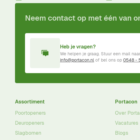
Neem contact op met één van 
Heb je vragen?
We helpen je graag. Stuur een mail naa
info@portacon.nl
of bel ons op
0548 -
Assortiment
Portacon
Poortopeners
Over Port
Deuropeners
Vacatures
Slagbomen
Blogs