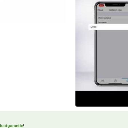
ductgarantie
!