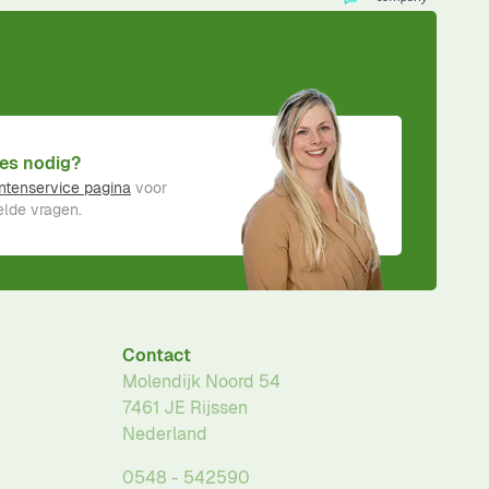
es nodig?
ntenservice pagina
voor
lde vragen.
Contact
Molendijk Noord 54
7461 JE
Rijssen
Nederland
0548 - 542590