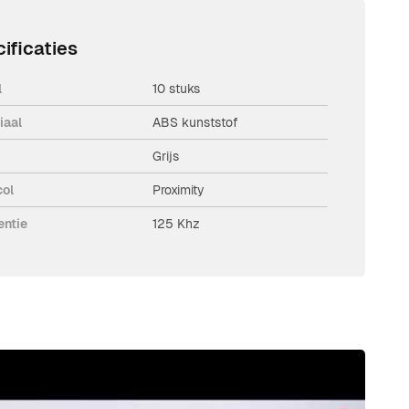
ificaties
l
10 stuks
iaal
ABS kunststof
Grijs
col
Proximity
entie
125 Khz