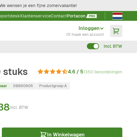
We wensen je een fijne zomervakantie!
Taal kieze
pportdesk
Klantenservice
Contact
Portacon
Inloggen
Of maak een account
Incl. BTW
0 stuks
4.6 / 5
1350 beoordelingen
baar
DB860605
Productgroep A
38
Incl. BTW
In Winkelwagen