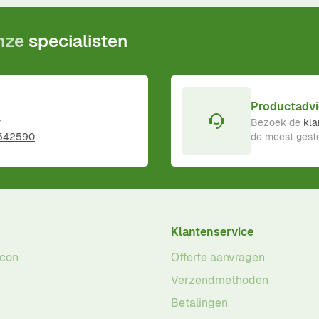
onze
specialisten
Productadvi
r
Bezoek de
kla
 542590
.
de meest geste
Klantenservice
acon
Offerte aanvragen
Verzendmethoden
Betalingen