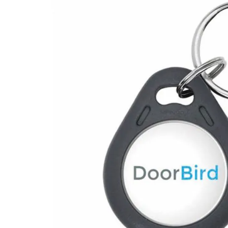
Plus- en minpunten
125 Khz
Set van 10 stuks
Voor DoorBird A1121 en D21X
Eenvoudig te programmeren
Type sleutelhanger
Handige accessoire
Productomschrijving
Set van 10 - DoorBird proximitybadge 125 KHz, 64 bit 
badge is grijs en gemaakt van ABS kunststof.
Info / Handleidingen
Product Information DoorBird proximitybadge 125 K