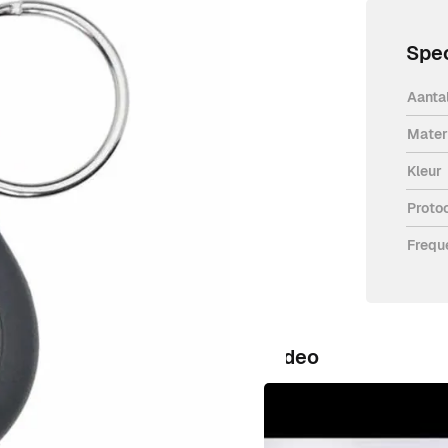
Spec
Aanta
Mater
Kleur
Proto
voor DoorBird video intercom. De
Frequ
Video
hz