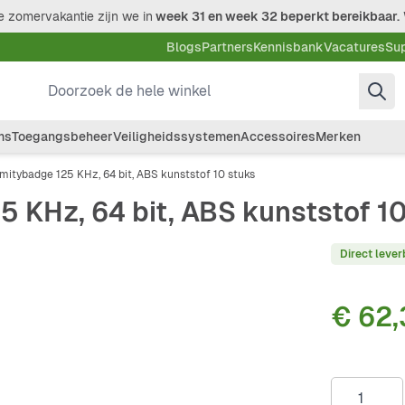
 zomervakantie zijn we in
week 31 en week 32 beperkt bereikbaar.
Blogs
Partners
Kennisbank
Vacatures
Su
Doorzoek de hele winkel
ms
Toegangsbeheer
Veiligheidssystemen
Accessoires
Merken
mitybadge 125 KHz, 64 bit, ABS kunststof 10 stuks
5 KHz, 64 bit, ABS kunststof 1
Direct lever
€ 62,
Aantal