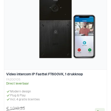
Video intercom IP Fasttel FT600VK, 1 drukknop
FA200105
Direct leverbaar
Modern design
Plug & Play
Incl. 4 gratis licenties
€ 1.010,35