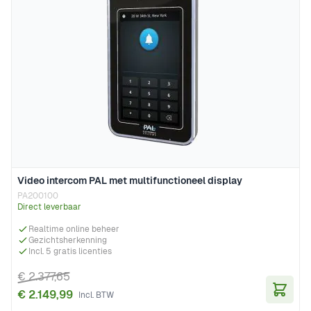
Video intercom PAL met multifunctioneel display
PA200100
Direct leverbaar
Realtime online beheer
Gezichtsherkenning
Incl. 5 gratis licenties
€ 2.377,65
€ 2.149,99
In Wi