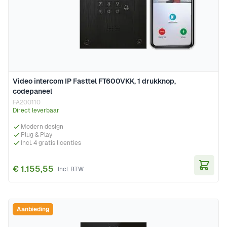
Video intercom IP Fasttel FT600VKK, 1 drukknop,
codepaneel
FA200110
Direct leverbaar
Modern design
Plug & Play
Incl. 4 gratis licenties
€ 1.155,55
In Wi
Aanbieding