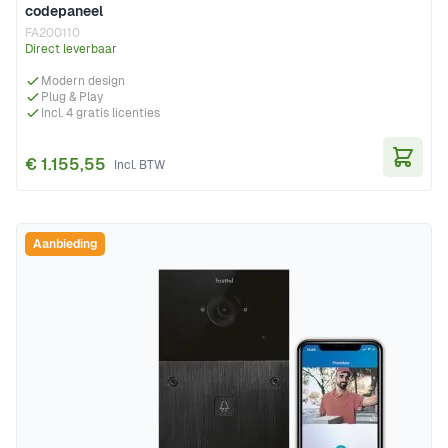
codepaneel
FA200110
Direct leverbaar
Modern design
Plug & Play
Incl. 4 gratis licenties
€ 1.155,55
In Wi
Aanbieding