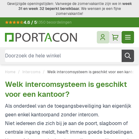
Ga naar de inhoud
Gewijzigde openingstijden: Vanwege de zomervakantie zijn we in
week
31 en week 32 beperkt bereikbaar.
We wensen je een fijne
zomervakantie!
4.6 / 5
1350 beoordelingen
Doorzoek de hele winkel
Home
/
Intercoms
/
Welk intercomsysteem is geschikt voor een kantoor
Welk intercomsysteem is geschikt
voor een kantoor?
Als onderdeel van de toegangsbeveiliging kan eigenlijk
geen enkel kantoorpand zonder intercom.
Niet iedereen die zich bij je aan de poort, slagboom of
centrale ingang meldt, heeft immers goede bedoelingen.