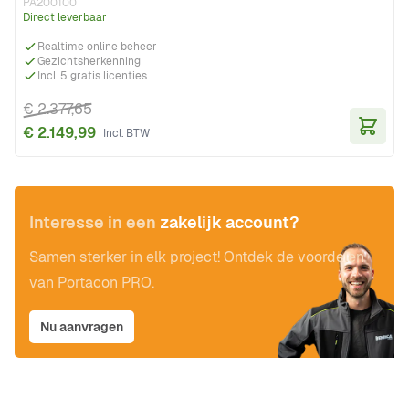
PA200100
Direct leverbaar
Realtime online beheer
Gezichtsherkenning
Incl. 5 gratis licenties
€ 2.377,65
€ 2.149,99
In Wi
Interesse in een
zakelijk account?
Samen sterker in elk project! Ontdek de voordelen
van Portacon PRO.
Nu aanvragen