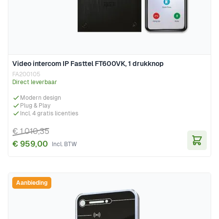
Video intercom IP Fasttel FT600VK, 1 drukknop
FA200105
Direct leverbaar
Modern design
Plug & Play
Incl. 4 gratis licenties
€ 1.010,35
€ 959,00
In Wi
Aanbieding