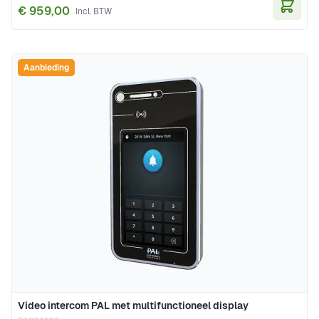
€ 959,00
In Wi
Aanbieding
Video intercom PAL met multifunctioneel display