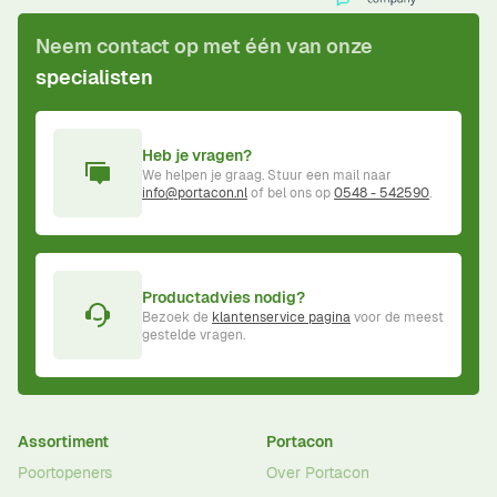
Neem contact op met één van onze
specialisten
Heb je vragen?
We helpen je graag. Stuur een mail naar
info@portacon.nl
of bel ons op
0548 - 542590
.
Productadvies nodig?
Bezoek de
klantenservice pagina
voor de meest
gestelde vragen.
Assortiment
Portacon
Poortopeners
Over Portacon